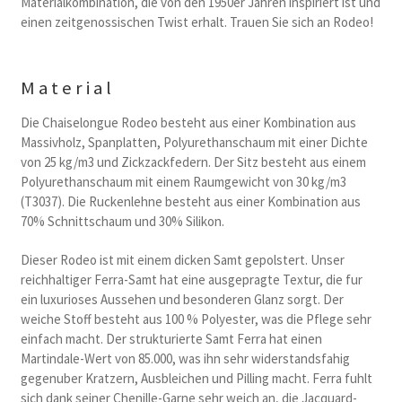
Materialkombination, die von den 1950er Jahren inspiriert ist und
einen zeitgenossischen Twist erhalt. Trauen Sie sich an Rodeo!
Material
Die Chaiselongue Rodeo besteht aus einer Kombination aus
Massivholz, Spanplatten, Polyurethanschaum mit einer Dichte
von 25 kg/m3 und Zickzackfedern. Der Sitz besteht aus einem
Polyurethanschaum mit einem Raumgewicht von 30 kg/m3
(T3037). Die Ruckenlehne besteht aus einer Kombination aus
70% Schnittschaum und 30% Silikon.
Dieser Rodeo ist mit einem dicken Samt gepolstert. Unser
reichhaltiger Ferra-Samt hat eine ausgepragte Textur, die fur
ein luxurioses Aussehen und besonderen Glanz sorgt. Der
weiche Stoff besteht aus 100 % Polyester, was die Pflege sehr
einfach macht. Der strukturierte Samt Ferra hat einen
Martindale-Wert von 85.000, was ihn sehr widerstandsfahig
gegenuber Kratzern, Ausbleichen und Pilling macht. Ferra fuhlt
sich dank seiner Chenille-Garne sehr weich an, die Jacquard-