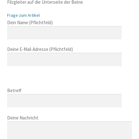
Filzgleiter auf die Unterseite der Beine.
Frage zum Artikel
B
Dein Name (Pflichtfeld)
i
t
t
Deine E-Mail-Adresse (Pflichtfeld)
e
l
a
s
B
s
i
B
e
t
i
Betreff
d
t
t
i
e
t
e
l
B
e
s
a
i
Deine Nachricht
l
e
s
t
a
s
s
t
s
F
e
e
s
e