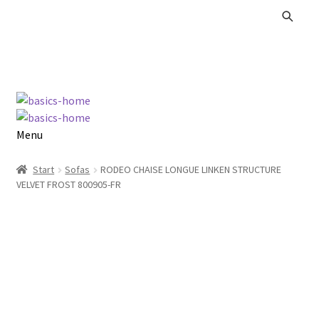
Zur
Zum
Navigation
Inhalt
springen
springen
Menu
Alle Produkte
Start
Sofas
RODEO CHAISE LONGUE LINKEN STRUCTURE
VELVET FROST 800905-FR
Kataloge Landhaus
Kataloge Massivholz
Kataloge Trends
Summer Sale