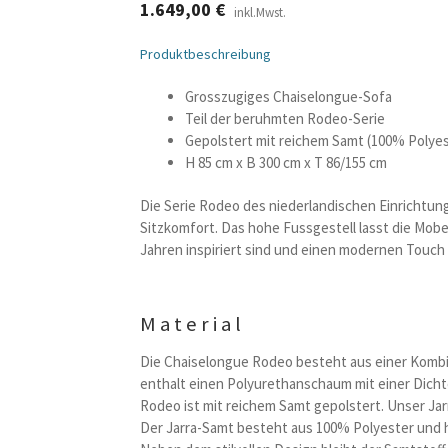
1.649,00
€
inkl.Mwst.
Produktbeschreibung
Grosszugiges Chaiselongue-Sofa
Teil der beruhmten Rodeo-Serie
Gepolstert mit reichem Samt (100% Polyes
H 85 cm x B 300 cm x T 86/155 cm
Die Serie Rodeo des niederlandischen Einrichtun
Sitzkomfort. Das hohe Fussgestell lasst die Mobel
Jahren inspiriert sind und einen modernen Touc
Material
Die Chaiselongue Rodeo besteht aus einer Kombin
enthalt einen Polyurethanschaum mit einer Dicht
Rodeo ist mit reichem Samt gepolstert. Unser Jar
Der Jarra-Samt besteht aus 100% Polyester und ha