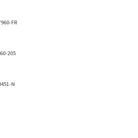
7960-FR
60-205
0451-N