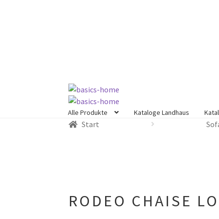
Zur
Zum
Navigation
Inhalt
springen
springen
Alle Produkte
Kataloge Landhaus
Kata
Start
Sof
RODEO CHAISE LO