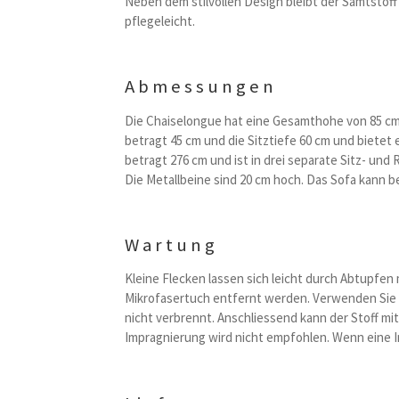
Neben dem stilvollen Design bleibt der Samtstoff l
pflegeleicht.
Abmessungen
Die Chaiselongue hat eine Gesamthohe von 85 cm, 
betragt 45 cm und die Sitztiefe 60 cm und bietet
betragt 276 cm und ist in drei separate Sitz- u
Die Metallbeine sind 20 cm hoch. Das Sofa kann be
Wartung
Kleine Flecken lassen sich leicht durch Abtupfe
Mikrofasertuch entfernt werden. Verwenden Sie g
nicht verbrennt. Anschliessend kann der Stoff mi
Impragnierung wird nicht empfohlen. Wenn eine I