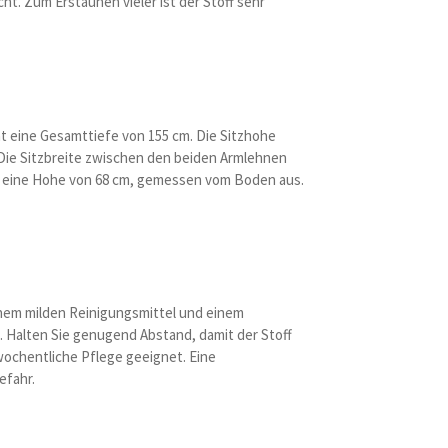
cht. Zum Erstaunen vieler ist der Stoff sehr
at eine Gesamttiefe von 155 cm. Die Sitzhohe
. Die Sitzbreite zwischen den beiden Armlehnen
und eine Hohe von 68 cm, gemessen vom Boden aus.
inem milden Reinigungsmittel und einem
 Halten Sie genugend Abstand, damit der Stoff
 wochentliche Pflege geeignet. Eine
efahr.