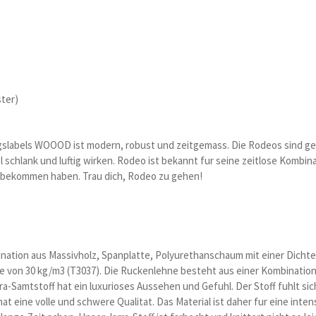
ter)
gslabels WOOOD ist modern, robust und zeitgemass. Die Rodeos sind ger
 schlank und luftig wirken. Rodeo ist bekannt fur seine zeitlose Kombin
h bekommen haben. Trau dich, Rodeo zu gehen!
ation aus Massivholz, Spanplatte, Polyurethanschaum mit einer Dichte 
e von 30 kg/m3 (T3037). Die Ruckenlehne besteht aus einer Kombinatio
ra-Samtstoff hat ein luxurioses Aussehen und Gefuhl. Der Stoff fuhlt sic
t eine volle und schwere Qualitat. Das Material ist daher fur eine inten