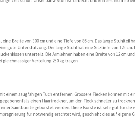
ange Zeit schon. Unser Jarra-Stoff ist farbecht und knittert nicht so lei
eine Breite von 300 cm und eine Tiefe von 86 cm. Das lange Stuhlteil h
 eine gute Unterstutzung. Der lange Stuhl hat eine Sitztiefe von 125 cm
nd Ruckenkissen unterteilt. Die Armlehnen haben eine Breite von 12 cm 
i gleichmassiger Verteilung 250 kg tragen.
n mit einem saugfahigen Tuch entfernen. Grossere Flecken konnen mit e
egebenenfalls einen Haartrockner, um den Fleck schneller zu trocknen.
t einer Samtburste geburstet werden. Diese Burste ist sehr gut fur die
mpragnierung fur notwendig erachtet wird, geschieht dies auf eigene G