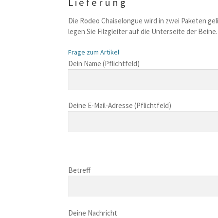
Lieferung
Die Rodeo Chaiselongue wird in zwei Paketen geli
legen Sie Filzgleiter auf die Unterseite der Bein
Frage zum Artikel
B
Dein Name (Pflichtfeld)
i
t
t
Deine E-Mail-Adresse (Pflichtfeld)
e
l
a
s
B
s
i
B
e
t
i
Betreff
d
t
t
i
e
t
e
l
B
e
s
a
i
Deine Nachricht
l
e