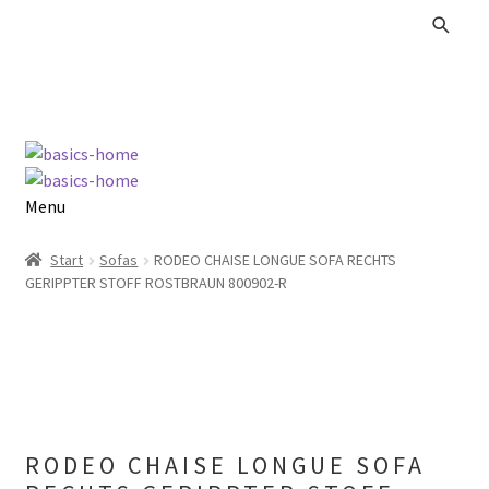
Zur
Zum
Navigation
Inhalt
springen
springen
Menu
Alle Produkte
Start
Sofas
RODEO CHAISE LONGUE SOFA RECHTS
GERIPPTER STOFF ROSTBRAUN 800902-R
Kataloge Landhaus
Kataloge Massivholz
Kataloge Trends
RODEO CHAISE LONGUE SOFA
Summer Sale