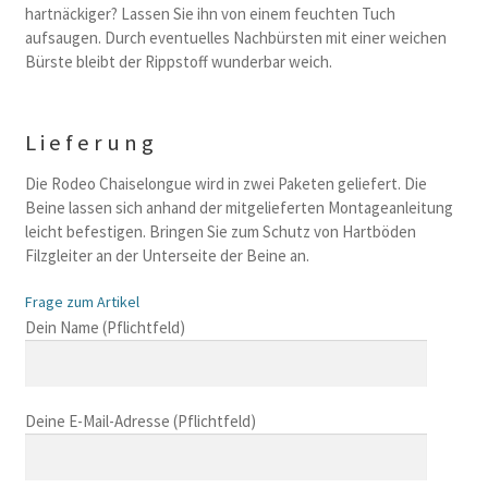
hartnäckiger? Lassen Sie ihn von einem feuchten Tuch
aufsaugen. Durch eventuelles Nachbürsten mit einer weichen
Bürste bleibt der Rippstoff wunderbar weich.
Lieferung
Die Rodeo Chaiselongue wird in zwei Paketen geliefert. Die
Beine lassen sich anhand der mitgelieferten Montageanleitung
leicht befestigen. Bringen Sie zum Schutz von Hartböden
Filzgleiter an der Unterseite der Beine an.
Frage zum Artikel
B
Dein Name (Pflichtfeld)
i
t
t
Deine E-Mail-Adresse (Pflichtfeld)
e
l
a