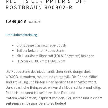
RECHTS GERIPPTER STOFF
ROSTBRAUN 800902-R
1.649,00
€
inkl.Mwst.
Produktbeschreibung
Großzügige Chaiselongue-Couch
Teil der bekannten Rodeo-Serie
Mit luxuriösem Rippstoff (100 % Polyester) bezogen
H 85 cm x B 300 cm x T 86/155 cm
Die Rodeo-Serie des niederländischen Einrichtungslabels
WOOOD ist modern, robust und zeitgemäß. Die Rodeo-Möbel
sind großzügig und bieten einen herrlich festen Sitzkomfort.
Durch das hohe Beingestell wirken die Möbel schlank und luftig.
Rodeo ist bekannt für seine zeitlose Farb- und
Materialkombination, inspiriert von den 50er Jahren und in einem
zeitgemäßen Design. Dare to go Rodeo!