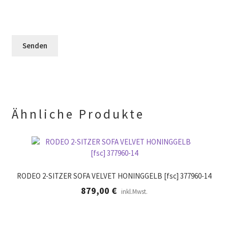
l
s
d
e
F
l
e
e
e
r
l
e
.
d
r
l
.
e
e
r
.
Ähnliche Produkte
RODEO 2-SITZER SOFA VELVET HONINGGELB [fsc] 377960-14
879,00
€
inkl.Mwst.