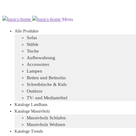
Zur
Zum
Menu
Navigation
Inhalt
Alle Produkte
springen
springen
Sofas
Stühle
Tische
Aufbewahrung
Accessoires
Lampen
Betten und Bettsofas
Schreibtische & Kids
Outdoor
TV- und Mediamöbel
Kataloge Landhaus
Kataloge Massivholz
Massivholz Schlafen
Massivholz Wohnen
Kataloge Trends