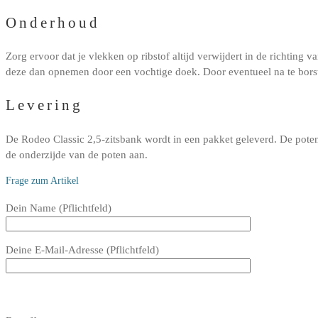
Onderhoud
Zorg ervoor dat je vlekken op ribstof altijd verwijdert in de richtin
deze dan opnemen door een vochtige doek. Door eventueel na te borstele
Levering
De Rodeo Classic 2,5-zitsbank wordt in een pakket geleverd. De poten
de onderzijde van de poten aan.
Frage zum Artikel
Bitte
Dein Name (Pflichtfeld)
lasse
dieses
Deine E-Mail-Adresse (Pflichtfeld)
Feld
leer.
Bitte
lasse
Bitte