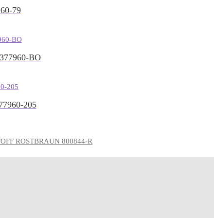
60-79
377960-BO
7960-205
TOFF ROSTBRAUN 800844-R