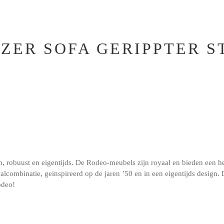
TZER SOFA GERIPPTER S
obuust en eigentijds. De Rodeo-meubels zijn royaal en bieden een heer
aalcombinatie, geinspireerd op de jaren ’50 en in een eigentijds design.
odeo!