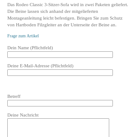
Das Rodeo Classic 3-Sitzer-Sofa wird in zwei Paketen geliefert.
Die Beine lassen sich anhand der mitgelieferten
Montageanleitung leicht befestigen. Bringen Sie zum Schutz
von Hartboden Filzgleiter an der Unterseite der Beine an.
Frage zum Artikel
Bitte
Dein Name (Pflichtfeld)
lasse
dieses
Deine E-Mail-Adresse (Pflichtfeld)
Feld
leer.
Bitte
lasse
Bitte
Betreff
dieses
lasse
Feld
dieses
Bitte
leer.
Feld
Deine Nachricht
lasse
leer.
dieses
Feld