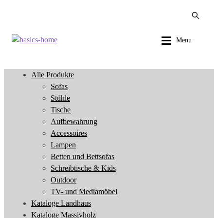
Zur
Zum
Menu
Navigation
Inhalt
springen
springen
Alle Produkte
Alle Produkte
Sofas
Sofas
Stühle
Stühle
Tische
Tische
Aufbewahrung
Aufbewahrung
Accessoires
Accessoires
Lampen
Lampen
Betten und Bettsofas
Betten und Bettsofas
Schreibtische & Kids
Schreibtische & Kids
Outdoor
Outdoor
TV- und Mediamöbel
TV- und Mediamöbel
Kataloge Landhaus
Kataloge Landhaus
Kataloge Massivholz
Kataloge Massivholz