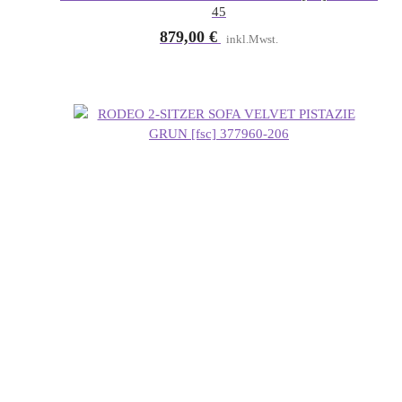
45
879,00
€
inkl.Mwst.