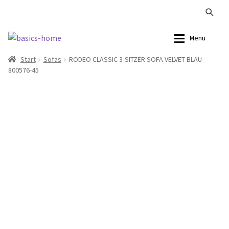
Zur
Zum
Menu
Navigation
Inhalt
Start
Sofas
RODEO CLASSIC 3-SITZER SOFA VELVET BLAU
springen
springen
Alle Produkte
Alle Produkte
800576-45
Kataloge Landhaus
Sofas
Kataloge Massivholz
Stühle
Kataloge Trends
Tische
Summer Sale
Aufbewahrung
Accessoires
Lampen