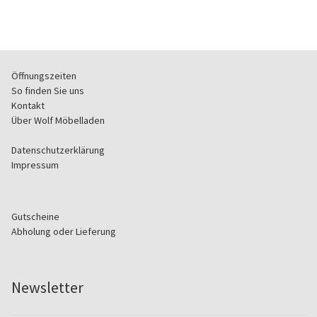
e
e
r
l
e
.
d
r
l
.
e
Öffnungszeiten
e
So finden Sie uns
r
Kontakt
.
Über Wolf Möbelladen
Datenschutzerklärung
Impressum
Gutscheine
Abholung oder Lieferung
Newsletter