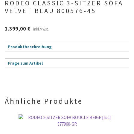
RODEO CLASSIC 3-SITZER SOFA
VELVET BLAU 800576-45
Betten und Bettsofas
1.399,00
€
Schreibtische & Kids
inkl.Mwst.
Outdoor
Produktbeschreibung
TV- und Mediamöbel
Frage zum Artikel
B
Dein Name (Pflichtfeld)
Kataloge Landhaus
i
t
t
Kataloge Massivholz
Deine E-Mail-Adresse (Pflichtfeld)
e
Ähnliche Produkte
l
Massivholz Schlafen
a
s
Massivholz Wohnen
B
s
i
B
e