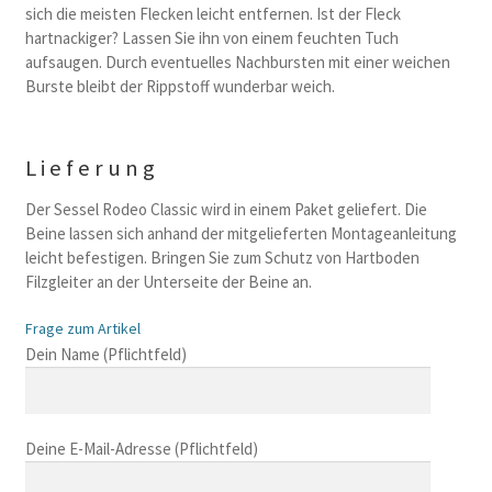
sich die meisten Flecken leicht entfernen. Ist der Fleck
hartnackiger? Lassen Sie ihn von einem feuchten Tuch
aufsaugen. Durch eventuelles Nachbursten mit einer weichen
Burste bleibt der Rippstoff wunderbar weich.
Lieferung
Der Sessel Rodeo Classic wird in einem Paket geliefert. Die
Beine lassen sich anhand der mitgelieferten Montageanleitung
leicht befestigen. Bringen Sie zum Schutz von Hartboden
Filzgleiter an der Unterseite der Beine an.
Frage zum Artikel
B
Dein Name (Pflichtfeld)
i
t
t
Deine E-Mail-Adresse (Pflichtfeld)
e
l