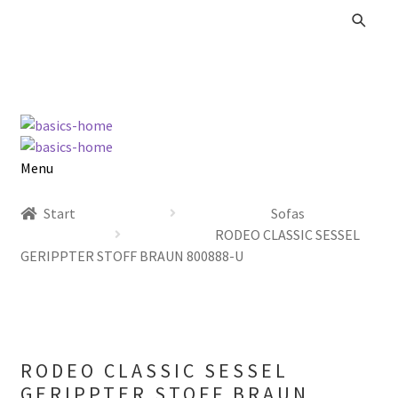
Zur
Zum
Navigation
Inhalt
springen
springen
Menu
Alle Produkte
Start
Sofas
RODEO CLASSIC SESSEL
Kataloge Landhaus
GERIPPTER STOFF BRAUN 800888-U
Kataloge Massivholz
Kataloge Trends
RODEO CLASSIC SESSEL
Summer Sale
GERIPPTER STOFF BRAUN