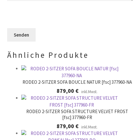
d
e
l
l
s
d
e
F
l
e
e
e
r
l
e
.
d
r
l
.
Ähnliche Produkte
e
e
r
.
RODEO 2-SITZER SOFA BOUCLE NATUR [fsc] 377960-NA
879,00
€
inkl.Mwst.
RODEO 2-SITZER SOFA STRUCTURE VELVET FROST
[fsc] 377960-FR
879,00
€
inkl.Mwst.