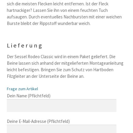
sich die meisten Flecken leicht entfernen. Ist der Fleck
hartnackiger? Lassen Sie ihn von einem feuchten Tuch
aufsaugen. Durch eventuelles Nachbursten mit einer weichen
Burste bleibt der Rippstoff wunderbar weich.
Lieferung
Der Sessel Rodeo Classic wird in einem Paket geliefert. Die
Beine lassen sich anhand der mitgelieferten Montageanleitung
leicht befestigen. Bringen Sie zum Schutz von Hartboden
Filzgleiter an der Unterseite der Beine an.
Frage zum Artikel
B
Dein Name (Pflichtfeld)
i
t
t
Deine E-Mail-Adresse (Pflichtfeld)
e
l