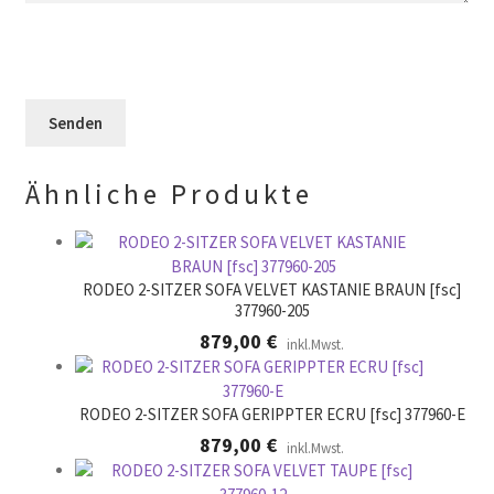
d
e
l
l
s
d
e
F
l
e
e
e
r
l
e
.
d
r
l
.
Ähnliche Produkte
e
e
r
.
RODEO 2-SITZER SOFA VELVET KASTANIE BRAUN [fsc]
377960-205
879,00
€
inkl.Mwst.
RODEO 2-SITZER SOFA GERIPPTER ECRU [fsc] 377960-E
879,00
€
inkl.Mwst.