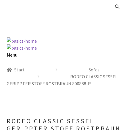
Zur
Zum
Navigation
Inhalt
springen
springen
Menu
Alle Produkte
Start
Sofas
RODEO CLASSIC SESSEL
Kataloge Landhaus
GERIPPTER STOFF ROSTBRAUN 800888-R
Kataloge Massivholz
Kataloge Trends
RODEO CLASSIC SESSEL
Summer Sale
GERIPPTER STOFF ROSTBRAUN