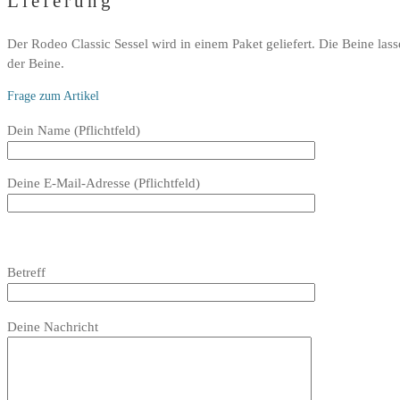
Lieferung
Der Rodeo Classic Sessel wird in einem Paket geliefert. Die Beine lass
der Beine.
Frage zum Artikel
Bitte
Dein Name (Pflichtfeld)
lasse
dieses
Deine E-Mail-Adresse (Pflichtfeld)
Feld
leer.
Bitte
lasse
Bitte
Betreff
dieses
lasse
Feld
dieses
Bitte
leer.
Feld
Deine Nachricht
lasse
leer.
dieses
Feld
leer.