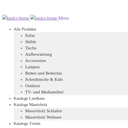
Zur
Zum
Menu
Navigation
Inhalt
Alle Produkte
springen
springen
Sofas
Stühle
Tische
Aufbewahrung
Accessoires
Lampen
Betten und Bettsofas
Schreibtische & Kids
Outdoor
TV- und Mediamöbel
Kataloge Landhaus
Kataloge Massivholz
Massivholz Schlafen
Massivholz Wohnen
Kataloge Trends