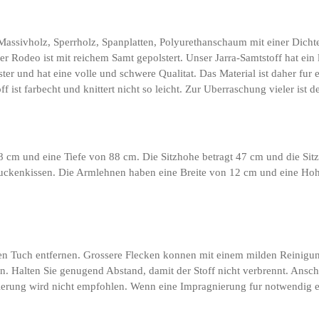
 Massivholz, Sperrholz, Spanplatten, Polyurethanschaum mit einer Dich
Rodeo ist mit reichem Samt gepolstert. Unser Jarra-Samtstoff hat ein l
ter und hat eine volle und schwere Qualitat. Das Material ist daher fu
f ist farbecht und knittert nicht so leicht. Zur Uberraschung vieler ist de
cm und eine Tiefe von 88 cm. Die Sitzhohe betragt 47 cm und die Sitzt
und Ruckenkissen. Die Armlehnen haben eine Breite von 12 cm und eine
gen Tuch entfernen. Grossere Flecken konnen mit einem milden Reinigu
n. Halten Sie genugend Abstand, damit der Stoff nicht verbrennt. Ansch
nierung wird nicht empfohlen. Wenn eine Impragnierung fur notwendig er