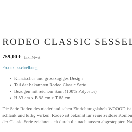
RODEO CLASSIC SESSEL
759,00
€
inkl.Mwst.
Produktbeschreibung
Klassisches und grosszugiges Design
Teil der bekannten Rodeo Classic Serie
Bezogen mit reichem Samt (100% Polyester)
H 83 cm x B 98 cm x T 88 cm
Die Serie Rodeo des niederlandischen Einrichtungslabels WOOOD ist m
schlank und luftig wirken. Rodeo ist bekannt fur seine zeitlose Kom
der Classic-Serie zeichnet sich durch die nach aussen abgesteppten Na