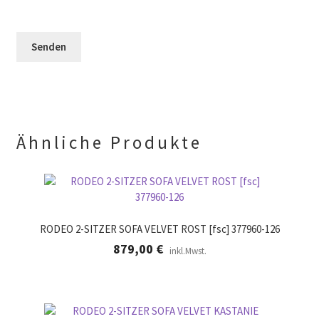
e
F
l
e
e
e
r
l
e
.
d
r
l
.
e
e
r
.
Ähnliche Produkte
RODEO 2-SITZER SOFA VELVET ROST [fsc] 377960-126
879,00
€
inkl.Mwst.