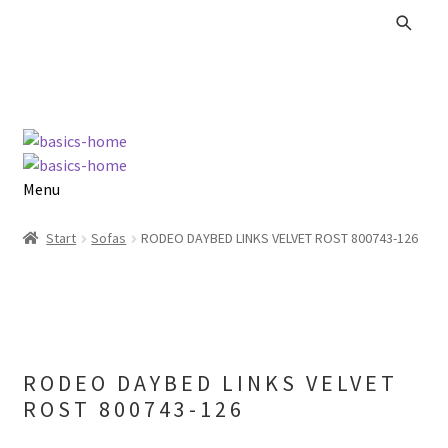
Zur
Zum
Navigation
Inhalt
springen
springen
Menu
Alle Produkte
Start
Sofas
RODEO DAYBED LINKS VELVET ROST 800743-126
Kataloge Landhaus
Kataloge Massivholz
RODEO DAYBED LINKS VELVET
Kataloge Trends
ROST 800743-126
Summer Sale