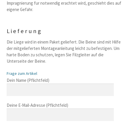
Impragnierung fur notwendig erachtet wird, geschieht dies auf
eigene Gefahr.
Lieferung
Die Liege wird in einem Paket geliefert. Die Beine sind mit Hilfe
der mitgelieferten Montageanleitung leicht zu befestigen. Um
harte Boden zu schutzen, legen Sie Filzgleiter auf die
Unterseite der Beine.
Frage zum Artikel
B
Dein Name (Pflichtfeld)
i
t
t
Deine E-Mail-Adresse (Pflichtfeld)
e
l
a
s