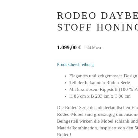
RODEO DAYBE
STOFF HONING
1.099,00
€
inkl.Mwst.
Produktbeschreibung
Elegantes und zeitgemasses Design
Teil der bekannten Rodeo-Serie
Mit luxuriosem Rippstoff (100 % P
H 85 cm x B 203 cm x T 86 cm
Die Rodeo-Serie des niederlandischen Ei
Rodeo-Mobel sind grosszugig dimensionier
Beingestell wirken die Mobel schlank und 
Materialkombination, inspiriert von den 
Rodeo!