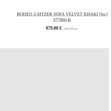
RODEO 2-SITZER SOFA VELVET KHAKI [fsc]
377960-K
879,00
€
inkl.Mwst.