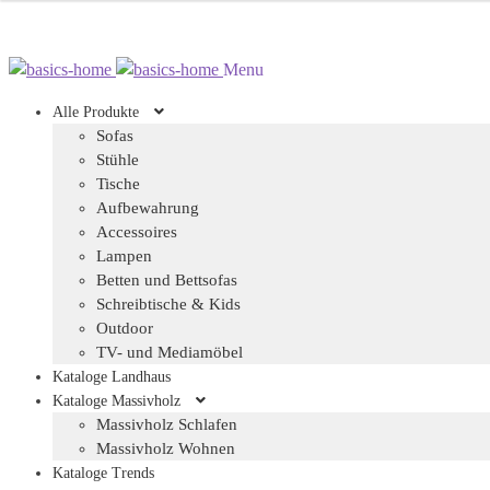
Zur
Zum
Menu
Navigation
Inhalt
Alle Produkte
springen
springen
Sofas
Stühle
Tische
Aufbewahrung
Accessoires
Lampen
Betten und Bettsofas
Schreibtische & Kids
Outdoor
TV- und Mediamöbel
Kataloge Landhaus
Kataloge Massivholz
Massivholz Schlafen
Massivholz Wohnen
Kataloge Trends