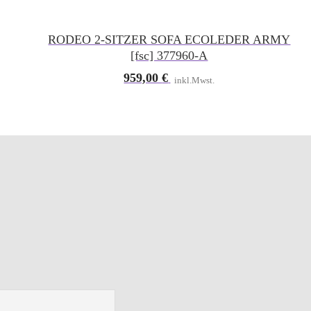
RODEO 2-SITZER SOFA ECOLEDER ARMY
[fsc] 377960-A
959,00
€
inkl.Mwst.