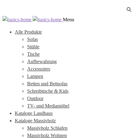
Zur
Zum
Menu
Navigation
Inhalt
Alle Produkte
springen
springen
Sofas
Stühle
Tische
Aufbewahrung
Accessoires
Lampen
Betten und Bettsofas
Schreibtische & Kids
Outdoor
TV- und Mediamöbel
Kataloge Landhaus
Kataloge Massivholz
Massivholz Schlafen
Massivholz Wohnen