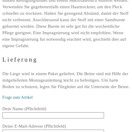
milden Reinigungsmittel und einem Mikrofasertuch entfernt werden.
Verwenden Sie gegebenenfalls einen Haartrockner, um den Fleck
schneller zu trocknen. Halten Sie genugend Abstand, damit der Stoff
nicht verbrennt. Anschliessend kann der Stoff mit einer Samtburste
geburstet werden. Diese Burste ist sehr gut fur die wochentliche
Pflege geeignet. Eine Impragnierung wird nicht empfohlen. Wenn
eine Impragnierung fur notwendig erachtet wird, geschieht dies auf
eigene Gefahr.
Lieferung
Die Liege wird in einem Paket geliefert. Die Beine sind mit Hilfe der
mitgelieferten Montageanleitung leicht zu befestigen. Um harte
Boden zu schutzen, legen Sie Filzgleiter auf die Unterseite der Beine.
Frage zum Artikel
Bitte
Dein Name (Pflichtfeld)
lasse
dieses
Deine E-Mail-Adresse (Pflichtfeld)
Feld