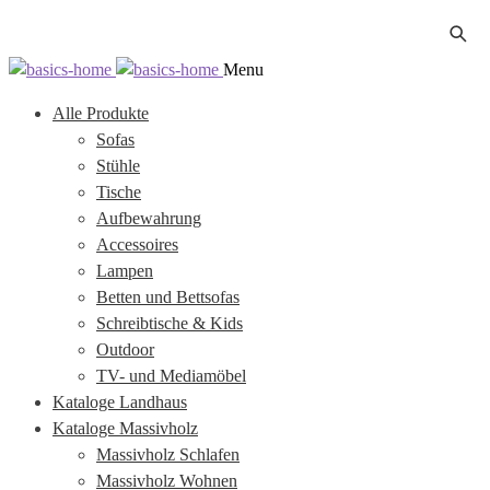
Zur
Zum
Menu
Navigation
Inhalt
Alle Produkte
springen
springen
Sofas
Stühle
Tische
Aufbewahrung
Accessoires
Lampen
Betten und Bettsofas
Schreibtische & Kids
Outdoor
TV- und Mediamöbel
Kataloge Landhaus
Kataloge Massivholz
Massivholz Schlafen
Massivholz Wohnen