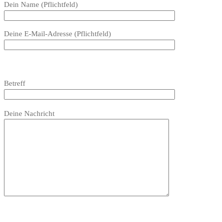
Bitte
Dein Name (Pflichtfeld)
lasse
dieses
Deine E-Mail-Adresse (Pflichtfeld)
Feld
leer.
Bitte
lasse
Bitte
Betreff
dieses
lasse
Feld
dieses
Bitte
leer.
Feld
Deine Nachricht
lasse
leer.
dieses
Feld
leer.