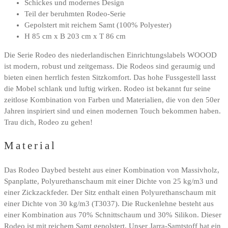
Schickes und modernes Design
Teil der beruhmten Rodeo-Serie
Gepolstert mit reichem Samt (100% Polyester)
H 85 cm x B 203 cm x T 86 cm
Die Serie Rodeo des niederlandischen Einrichtungslabels WOOOD
ist modern, robust und zeitgemass. Die Rodeos sind geraumig und
bieten einen herrlich festen Sitzkomfort. Das hohe Fussgestell lasst
die Mobel schlank und luftig wirken. Rodeo ist bekannt fur seine
zeitlose Kombination von Farben und Materialien, die von den 50er
Jahren inspiriert sind und einen modernen Touch bekommen haben.
Trau dich, Rodeo zu gehen!
Material
Das Rodeo Daybed besteht aus einer Kombination von Massivholz,
Spanplatte, Polyurethanschaum mit einer Dichte von 25 kg/m3 und
einer Zickzackfeder. Der Sitz enthalt einen Polyurethanschaum mit
einer Dichte von 30 kg/m3 (T3037). Die Ruckenlehne besteht aus
einer Kombination aus 70% Schnittschaum und 30% Silikon. Dieser
Rodeo ist mit reichem Samt gepolstert. Unser Jarra-Samtstoff hat ein