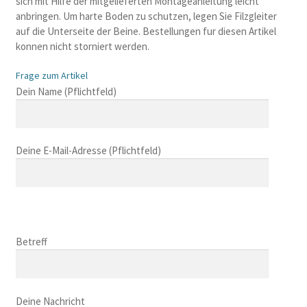
sich mit Hilfe der mitgelieferten Montageanleitung leicht
anbringen. Um harte Boden zu schutzen, legen Sie Filzgleiter
auf die Unterseite der Beine. Bestellungen fur diesen Artikel
konnen nicht storniert werden.
Frage zum Artikel
B
Dein Name (Pflichtfeld)
i
t
t
Deine E-Mail-Adresse (Pflichtfeld)
e
l
a
s
B
s
i
B
e
t
i
Betreff
d
t
t
i
e
t
e
l
B
e
s
a
i
Deine Nachricht
l
e