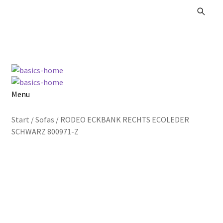
Zur
Zum
Navigation
Inhalt
springen
springen
Menu
Alle Produkte
Start
/
Sofas
/
RODEO ECKBANK RECHTS ECOLEDER
SCHWARZ 800971-Z
Kataloge Landhaus
Kataloge Massivholz
Kataloge Trends
Summer Sale