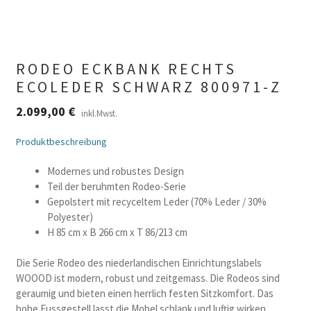
RODEO ECKBANK RECHTS
ECOLEDER SCHWARZ 800971-Z
2.099,00
€
inkl.Mwst.
Produktbeschreibung
Modernes und robustes Design
Teil der beruhmten Rodeo-Serie
Gepolstert mit recyceltem Leder (70% Leder / 30%
Polyester)
H 85 cm x B 266 cm x T 86/213 cm
Die Serie Rodeo des niederlandischen Einrichtungslabels
WOOOD ist modern, robust und zeitgemass. Die Rodeos sind
geraumig und bieten einen herrlich festen Sitzkomfort. Das
hohe Fussgestell lasst die Mobel schlank und luftig wirken.