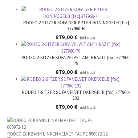
e
r
.
RODEO 2-SITZER SOFA GERIPPTER HONINGGELB [fsc]
377960-H
879,00
€
inkl.Mwst.
RODEO 2-SITZER SOFA VELVET ANTHRAZIT [fsc] 377960-
79
879,00
€
inkl.Mwst.
RODEO 2-SITZER SOFA VELVET OKERGELB [fsc] 377960-
132
879,00
€
inkl.Mwst.
RODEO ECKBANK LINKEN VELVET TAUPE 800972-12