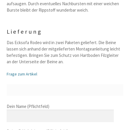
aufsaugen. Durch eventuelles Nachbursten mit einer weichen
Burste bleibt der Rippstoff wunderbar weich.
Lieferung
Das Ecksofa Rodeo wird in zwei Paketen geliefert. Die Beine
lassen sich anhand der mitgelieferten Montageanleitung leicht
befestigen. Bringen Sie zum Schutz von Hartboden Filzgleiter
an der Unterseite der Beine an.
Frage zum Artikel
B
Dein Name (Pflichtfeld)
i
t
t