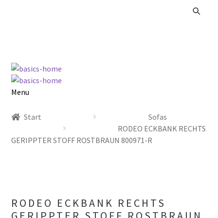
Zur
Zum
Navigation
Inhalt
springen
springen
Menu
Alle Produkte
Start
Sofas
RODEO ECKBANK RECHTS
Kataloge Landhaus
GERIPPTER STOFF ROSTBRAUN 800971-R
Kataloge Massivholz
Kataloge Trends
RODEO ECKBANK RECHTS
Summer Sale
GERIPPTER STOFF ROSTBRAUN