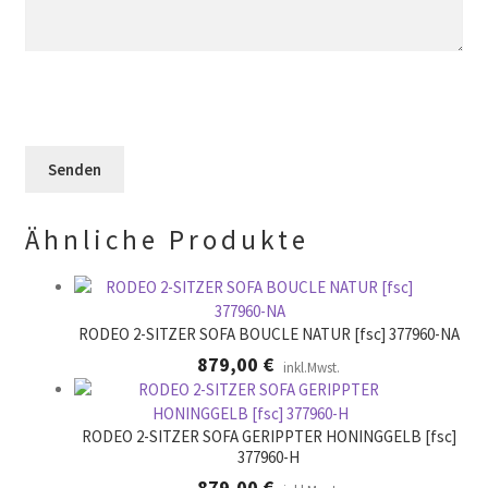
e
e
F
l
s
e
d
e
l
l
s
d
e
F
l
e
e
e
r
l
e
.
d
r
l
.
Ähnliche Produkte
e
e
r
.
RODEO 2-SITZER SOFA BOUCLE NATUR [fsc] 377960-NA
879,00
€
inkl.Mwst.
RODEO 2-SITZER SOFA GERIPPTER HONINGGELB [fsc]
377960-H
879,00
€