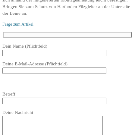
sich anhand der mitgelieferten Montageanleitung leicht befestigen.
Bringen Sie zum Schutz von Hartboden Filzgleiter an der Unterseite
der Beine an.
Frage zum Artikel
Bitte
Dein Name (Pflichtfeld)
lasse
dieses
Deine E-Mail-Adresse (Pflichtfeld)
Feld
leer.
Bitte
lasse
Bitte
Betreff
dieses
lasse
Feld
dieses
Bitte
leer.
Feld
Deine Nachricht
lasse
leer.
dieses
Feld
leer.