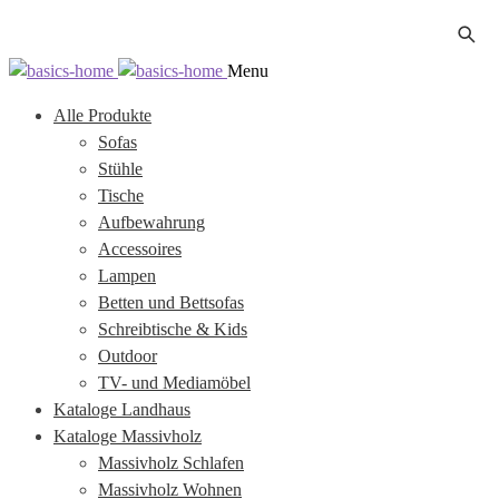
Zur
Zum
Menu
Navigation
Inhalt
Alle Produkte
springen
springen
Sofas
Stühle
Tische
Aufbewahrung
Accessoires
Lampen
Betten und Bettsofas
Schreibtische & Kids
Outdoor
TV- und Mediamöbel
Kataloge Landhaus
Kataloge Massivholz
Massivholz Schlafen
Massivholz Wohnen