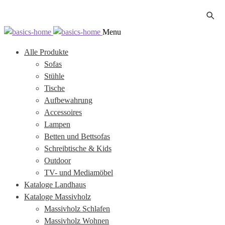
Zur
Zum
Menu
Navigation
Inhalt
Alle Produkte
springen
springen
Sofas
Stühle
Tische
Aufbewahrung
Accessoires
Lampen
Betten und Bettsofas
Schreibtische & Kids
Outdoor
TV- und Mediamöbel
Kataloge Landhaus
Kataloge Massivholz
Massivholz Schlafen
Massivholz Wohnen