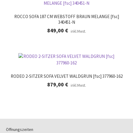
ROCCO SOFA 187 CM WEBSTOFF BRAUN MELANGE [fsc]
340451-N
849,00
€
inkl.Mwst.
RODEO 2-SITZER SOFA VELVET WALDGRUN [fsc] 377960-162
879,00
€
inkl.Mwst.
Öffnungszeiten