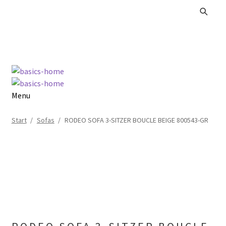
Zur
Zum
Navigation
Inhalt
springen
springen
Menu
Alle Produkte
Start
/
Sofas
/
RODEO SOFA 3-SITZER BOUCLE BEIGE 800543-GR
Kataloge Landhaus
Kataloge Massivholz
Kataloge Trends
Summer Sale