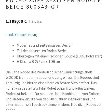
RODEO SOFA 3-SITZER BOUCLE
BEIGE 800543-GR
1.199,00
€
inkl.Mwst.
Produktbeschreibung
Modernes und zeitgemasses Design
Teil der beruhmten Rodeo-Serie
Uberzogen mit einem schonen Boucle (100% Polyester)
H 85 cm x B 277 cm x T 86 cm
Die Serie Rodeo des niederlandischen Einrichtungslabels
WOOOD ist modern, robust und zeitgemass. Die Rodeos sind
geraumig und bieten einen herrlich festen Sitzkomfort. Das
hohe Fussgestell lasst die Mobel schlank und luftig wirken.
Rodeo ist bekannt fur seine zeitlose Kombination von Farben
und Materialien, die von den 50er Jahren inspiriert sind und
einen modernen Touch bekommen haben. Trau dich, Rodeo zu
gehen!