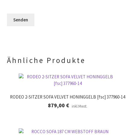
e
F
l
e
e
e
r
l
e
.
d
r
l
.
e
e
r
.
Ähnliche Produkte
RODEO 2-SITZER SOFA VELVET HONINGGELB [fsc] 377960-14
879,00
€
inkl.Mwst.