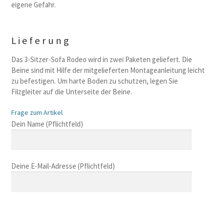
eigene Gefahr.
Lieferung
Das 3-Sitzer-Sofa Rodeo wird in zwei Paketen geliefert. Die
Beine sind mit Hilfe der mitgelieferten Montageanleitung leicht
zu befestigen. Um harte Boden zu schutzen, legen Sie
Filzgleiter auf die Unterseite der Beine.
Frage zum Artikel
B
Dein Name (Pflichtfeld)
i
t
t
Deine E-Mail-Adresse (Pflichtfeld)
e
l
a
s
B
s
i