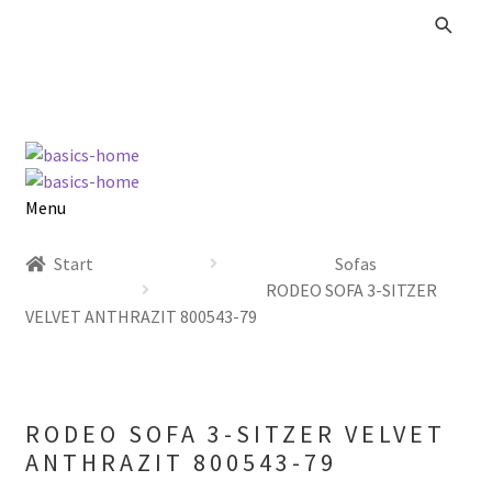
Zur
Zum
Navigation
Inhalt
springen
springen
Menu
Alle Produkte
Start
Sofas
RODEO SOFA 3-SITZER
Kataloge Landhaus
VELVET ANTHRAZIT 800543-79
Kataloge Massivholz
Kataloge Trends
RODEO SOFA 3-SITZER VELVET
ANTHRAZIT 800543-79
Summer Sale