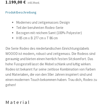
1.199,00
€
inkl.Mwst.
Produktbeschreibung
Modernes und zeitgemasses Design
Teil der beruhmten Rodeo-Serie
Bezogen mit reichem Samt (100% Polyester)
H 85 cm x B 277 cm x T 86 cm
Die Serie Rodeo des niederlandischen Einrichtungslabels
WOOOD ist modern, robust und zeitgemass. Die Rodeos sind
geraumig und bieten einen herrlich festen Sitzkomfort. Das
hohe Fussgestell lasst die Mobel schlank und luftig wirken.
Rodeo ist bekannt fur seine zeitlose Kombination von Farben
und Materialien, die von den 50er Jahren inspiriert sind und
einen modernen Touch bekommen haben. Trau dich, Rodeo zu
gehen!
Material