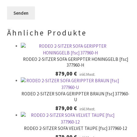
e
e
e
r
l
e
.
d
r
l
.
Ähnliche Produkte
e
e
r
.
RODEO 2-SITZER SOFA GERIPPTER HONINGGELB [fsc]
377960-H
879,00
€
inkl.Mwst.
RODEO 2-SITZER SOFA GERIPPTER BRAUN [fsc] 377960-
U
879,00
€
inkl.Mwst.
RODEO 2-SITZER SOFA VELVET TAUPE [fsc] 377960-12
879,00
€