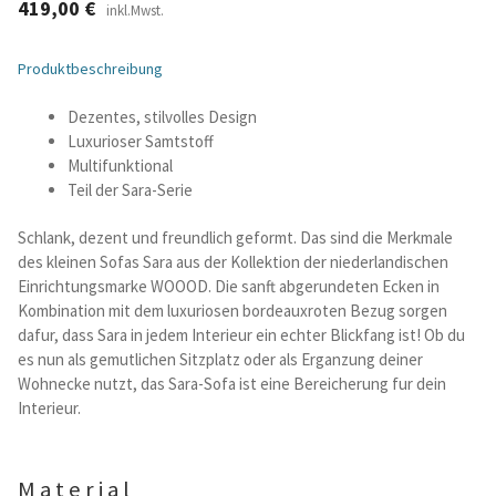
419,00
€
inkl.Mwst.
Betten und Bettsofas
Produktbeschreibung
Schreibtische & Kids
Dezentes, stilvolles Design
Luxurioser Samtstoff
Outdoor
Multifunktional
Teil der Sara-Serie
TV- und Mediamöbel
Schlank, dezent und freundlich geformt. Das sind die Merkmale
des kleinen Sofas Sara aus der Kollektion der niederlandischen
Kataloge Landhaus
Einrichtungsmarke WOOOD. Die sanft abgerundeten Ecken in
Kombination mit dem luxuriosen bordeauxroten Bezug sorgen
dafur, dass Sara in jedem Interieur ein echter Blickfang ist! Ob du
Kataloge Massivholz
es nun als gemutlichen Sitzplatz oder als Erganzung deiner
Wohnecke nutzt, das Sara-Sofa ist eine Bereicherung fur dein
Massivholz Schlafen
Interieur.
Massivholz Wohnen
Material