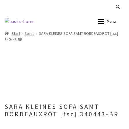
Zur
Zum
Menu
Navigation
Inhalt
Start
Sofas
SARA KLEINES SOFA SAMT BORDEAUXROT [fsc]
springen
springen
Alle Produkte
Alle Produkte
340443-BR
Kataloge Landhaus
Sofas
Kataloge Massivholz
Stühle
Kataloge Trends
Tische
Summer Sale
Aufbewahrung
SARA KLEINES SOFA SAMT
Accessoires
BORDEAUXROT [fsc] 340443-BR
Lampen