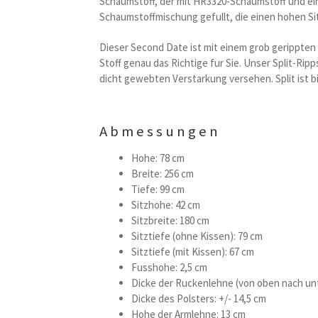
Schaumstoff, der mit HR3320-Schaumstoff und ein
Schaumstoffmischung gefullt, die einen hohen Si
Dieser Second Date ist mit einem grob gerippten
Stoff genau das Richtige fur Sie. Unser Split-Rip
dicht gewebten Verstarkung versehen. Split ist bi
Abmessungen
Hohe: 78 cm
Breite: 256 cm
Tiefe: 99 cm
Sitzhohe: 42 cm
Sitzbreite: 180 cm
Sitztiefe (ohne Kissen): 79 cm
Sitztiefe (mit Kissen): 67 cm
Fusshohe: 2,5 cm
Dicke der Ruckenlehne (von oben nach unt
Dicke des Polsters: +/- 14,5 cm
Hohe der Armlehne: 13 cm