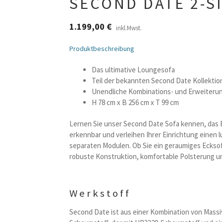
SECOND DATE 2-S
1.199,00
€
inkl.Mwst.
Produktbeschreibung
Das ultimative Loungesofa
Teil der bekannten Second Date Kollektio
Unendliche Kombinations- und Erweiteru
H 78 cm x B 256 cm x T 99 cm
Lernen Sie unser Second Date Sofa kennen, das E
erkennbar und verleihen Ihrer Einrichtung einen 
separaten Modulen. Ob Sie ein geraumiges Ecksofa
robuste Konstruktion, komfortable Polsterung un
Werkstoff
Second Date ist aus einer Kombination von Massi