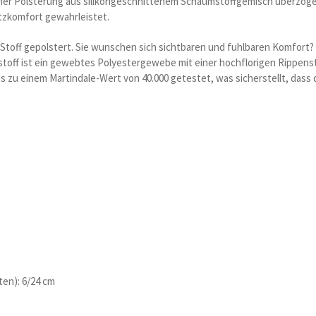
er Polsterung aus silikongeschnittenem Schaumstoffgemisch uberzogen 
tzkomfort gewahrleistet.
 Stoff gepolstert. Sie wunschen sich sichtbaren und fuhlbaren Komfort?
pstoff ist ein gewebtes Polyestergewebe mit einer hochflorigen Rippenstr
s zu einem Martindale-Wert von 40.000 getestet, was sicherstellt, dass de
en): 6/24 cm