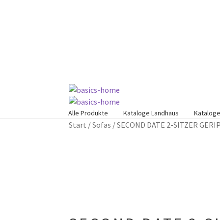
Zur
Zum
Navigation
Inhalt
springen
springen
Alle Produkte
Kataloge Landhaus
Kataloge
Start
/
Sofas
/
SECOND DATE 2-SITZER GERI