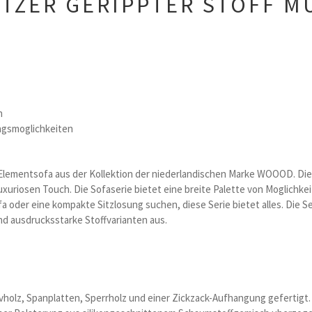
ITZER GERIPPTER STOFF M
n
ngsmoglichkeiten
lementsofa aus der Kollektion der niederlandischen Marke WOOOD. Die ra
luxuriosen Touch. Die Sofaserie bietet eine breite Palette von Moglichk
 oder eine kompakte Sitzlosung suchen, diese Serie bietet alles. Die S
d ausdrucksstarke Stoffvarianten aus.
vholz, Spanplatten, Sperrholz und einer Zickzack-Aufhangung gefertigt.