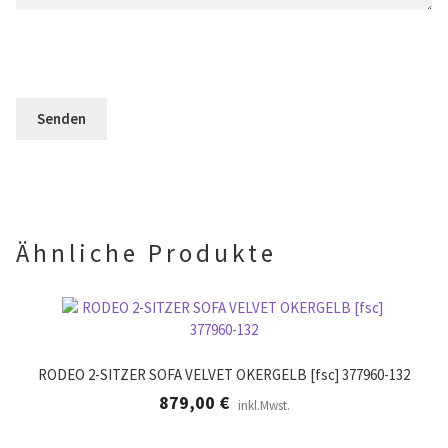
l
s
e
d
e
l
l
s
d
e
F
l
e
e
e
r
l
e
.
d
r
l
.
e
e
r
.
Ähnliche Produkte
RODEO 2-SITZER SOFA VELVET OKERGELB [fsc] 377960-132
879,00
€
inkl.Mwst.