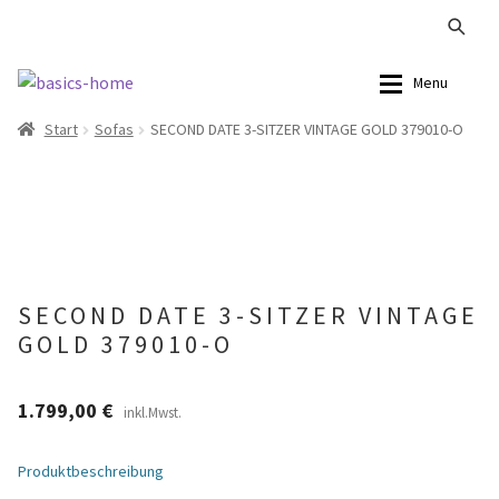
Zur
Zum
Menu
Navigation
Inhalt
Start
Sofas
SECOND DATE 3-SITZER VINTAGE GOLD 379010-O
springen
springen
Alle Produkte
Alle Produkte
Kataloge Landhaus
Sofas
Kataloge Massivholz
Stühle
SECOND DATE 3-SITZER VINTAGE
Kataloge Trends
Tische
GOLD 379010-O
Summer Sale
Aufbewahrung
1.799,00
€
inkl.Mwst.
Accessoires
Produktbeschreibung
Lampen