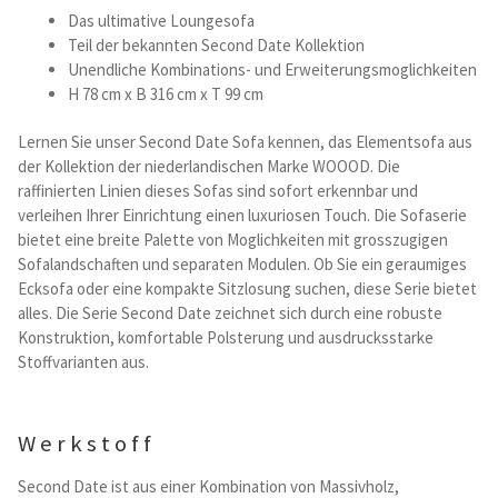
Das ultimative Loungesofa
Teil der bekannten Second Date Kollektion
Betten und Bettsofas
Unendliche Kombinations- und Erweiterungsmoglichkeiten
H 78 cm x B 316 cm x T 99 cm
Schreibtische & Kids
Lernen Sie unser Second Date Sofa kennen, das Elementsofa aus
Outdoor
der Kollektion der niederlandischen Marke WOOOD. Die
raffinierten Linien dieses Sofas sind sofort erkennbar und
verleihen Ihrer Einrichtung einen luxuriosen Touch. Die Sofaserie
TV- und Mediamöbel
bietet eine breite Palette von Moglichkeiten mit grosszugigen
Sofalandschaften und separaten Modulen. Ob Sie ein geraumiges
Kataloge Landhaus
Ecksofa oder eine kompakte Sitzlosung suchen, diese Serie bietet
alles. Die Serie Second Date zeichnet sich durch eine robuste
Konstruktion, komfortable Polsterung und ausdrucksstarke
Kataloge Massivholz
Stoffvarianten aus.
Massivholz Schlafen
Werkstoff
Massivholz Wohnen
Second Date ist aus einer Kombination von Massivholz,