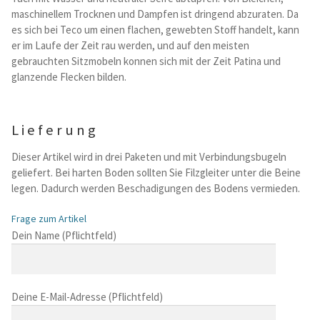
maschinellem Trocknen und Dampfen ist dringend abzuraten. Da
es sich bei Teco um einen flachen, gewebten Stoff handelt, kann
er im Laufe der Zeit rau werden, und auf den meisten
gebrauchten Sitzmobeln konnen sich mit der Zeit Patina und
glanzende Flecken bilden.
Lieferung
Dieser Artikel wird in drei Paketen und mit Verbindungsbugeln
geliefert. Bei harten Boden sollten Sie Filzgleiter unter die Beine
legen. Dadurch werden Beschadigungen des Bodens vermieden.
Frage zum Artikel
B
Dein Name (Pflichtfeld)
i
t
t
Deine E-Mail-Adresse (Pflichtfeld)
e
l