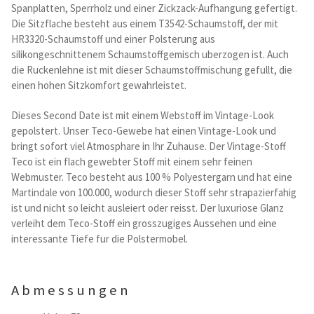
Spanplatten, Sperrholz und einer Zickzack-Aufhangung gefertigt.
Kataloge Trends
Die Sitzflache besteht aus einem T3542-Schaumstoff, der mit
HR3320-Schaumstoff und einer Polsterung aus
Summer Sale
silikongeschnittenem Schaumstoffgemisch uberzogen ist. Auch
die Ruckenlehne ist mit dieser Schaumstoffmischung gefullt, die
einen hohen Sitzkomfort gewahrleistet.
Dieses Second Date ist mit einem Webstoff im Vintage-Look
gepolstert. Unser Teco-Gewebe hat einen Vintage-Look und
bringt sofort viel Atmosphare in Ihr Zuhause. Der Vintage-Stoff
Teco ist ein flach gewebter Stoff mit einem sehr feinen
Webmuster. Teco besteht aus 100 % Polyestergarn und hat eine
Martindale von 100.000, wodurch dieser Stoff sehr strapazierfahig
ist und nicht so leicht ausleiert oder reisst. Der luxuriose Glanz
verleiht dem Teco-Stoff ein grosszugiges Aussehen und eine
interessante Tiefe fur die Polstermobel.
Abmessungen