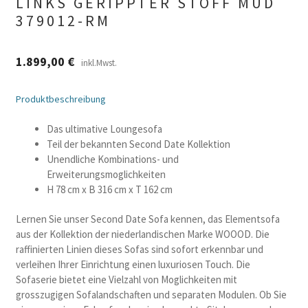
LINKS GERIPPTER STOFF MUD
379012-RM
1.899,00
€
inkl.Mwst.
Produktbeschreibung
Das ultimative Loungesofa
Teil der bekannten Second Date Kollektion
Unendliche Kombinations- und
Erweiterungsmoglichkeiten
H 78 cm x B 316 cm x T 162 cm
Lernen Sie unser Second Date Sofa kennen, das Elementsofa
aus der Kollektion der niederlandischen Marke WOOOD. Die
raffinierten Linien dieses Sofas sind sofort erkennbar und
verleihen Ihrer Einrichtung einen luxuriosen Touch. Die
Sofaserie bietet eine Vielzahl von Moglichkeiten mit
grosszugigen Sofalandschaften und separaten Modulen. Ob Sie