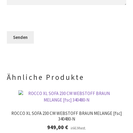
l
s
e
d
e
l
l
s
d
e
F
l
e
e
e
r
l
e
.
d
r
l
.
e
e
r
.
Ähnliche Produkte
ROCCO XL SOFA 230 CM WEBSTOFF BRAUN MELANGE [fsc]
340480-N
949,00
€
inkl.Mwst.