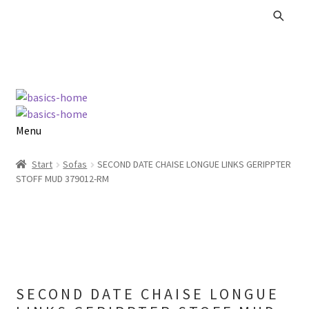
Zur
Zum
Navigation
Inhalt
springen
springen
Menu
Alle Produkte
Start
Sofas
SECOND DATE CHAISE LONGUE LINKS GERIPPTER
STOFF MUD 379012-RM
Kataloge Landhaus
Kataloge Massivholz
Kataloge Trends
SECOND DATE CHAISE LONGUE
Summer Sale