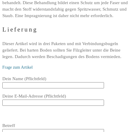
behandelt. Diese Behandlung bildet einen Schutz um jede Faser und
macht den Stoff widerstandsfahig gegen Spritzwasser, Schmutz und
Staub. Eine Impragnierung ist daher nicht mehr erforderlich.
Lieferung
Dieser Artikel wird in drei Paketen und mit Verbindungsbugeln
geliefert. Bei harten Boden sollten Sie Filzgleiter unter die Beine
legen. Dadurch werden Beschadigungen des Bodens vermieden.
Frage zum Artikel
Bitte
Dein Name (Pflichtfeld)
lasse
dieses
Deine E-Mail-Adresse (Pflichtfeld)
Feld
leer.
Bitte
lasse
Bitte
Betreff
dieses
lasse