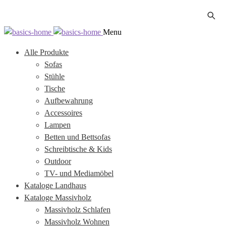
Zur
Zum
Menu
Navigation
Inhalt
Alle Produkte
springen
springen
Sofas
Stühle
Tische
Aufbewahrung
Accessoires
Lampen
Betten und Bettsofas
Schreibtische & Kids
Outdoor
TV- und Mediamöbel
Kataloge Landhaus
Kataloge Massivholz
Massivholz Schlafen
Massivholz Wohnen