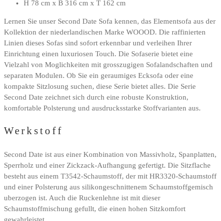
H 78 cm x B 316 cm x T 162 cm
Lernen Sie unser Second Date Sofa kennen, das Elementsofa aus der
Kollektion der niederlandischen Marke WOOOD. Die raffinierten
Linien dieses Sofas sind sofort erkennbar und verleihen Ihrer
Einrichtung einen luxuriosen Touch. Die Sofaserie bietet eine
Vielzahl von Moglichkeiten mit grosszugigen Sofalandschaften und
separaten Modulen. Ob Sie ein geraumiges Ecksofa oder eine
kompakte Sitzlosung suchen, diese Serie bietet alles. Die Serie
Second Date zeichnet sich durch eine robuste Konstruktion,
komfortable Polsterung und ausdrucksstarke Stoffvarianten aus.
Werkstoff
Second Date ist aus einer Kombination von Massivholz, Spanplatten,
Sperrholz und einer Zickzack-Aufhangung gefertigt. Die Sitzflache
besteht aus einem T3542-Schaumstoff, der mit HR3320-Schaumstoff
und einer Polsterung aus silikongeschnittenem Schaumstoffgemisch
uberzogen ist. Auch die Ruckenlehne ist mit dieser
Schaumstoffmischung gefullt, die einen hohen Sitzkomfort
gewahrleistet.