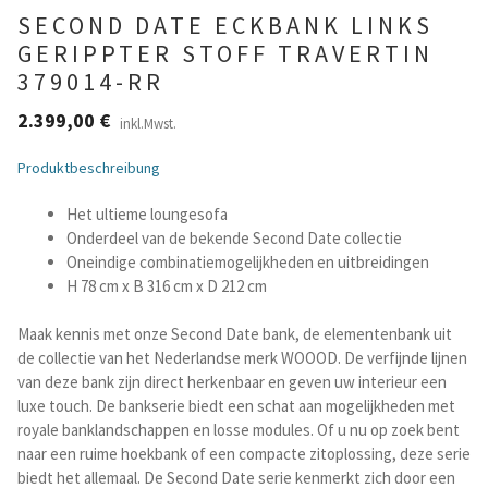
SECOND DATE ECKBANK LINKS
Betten und Bettsofas
GERIPPTER STOFF TRAVERTIN
379014-RR
Schreibtische & Kids
2.399,00
€
inkl.Mwst.
Outdoor
Produktbeschreibung
Het ultieme loungesofa
TV- und Mediamöbel
Onderdeel van de bekende Second Date collectie
Oneindige combinatiemogelijkheden en uitbreidingen
Kataloge Landhaus
H 78 cm x B 316 cm x D 212 cm
Kataloge Massivholz
Maak kennis met onze Second Date bank, de elementenbank uit
de collectie van het Nederlandse merk WOOOD. De verfijnde lijnen
van deze bank zijn direct herkenbaar en geven uw interieur een
Massivholz Schlafen
luxe touch. De bankserie biedt een schat aan mogelijkheden met
royale banklandschappen en losse modules. Of u nu op zoek bent
Massivholz Wohnen
naar een ruime hoekbank of een compacte zitoplossing, deze serie
biedt het allemaal. De Second Date serie kenmerkt zich door een