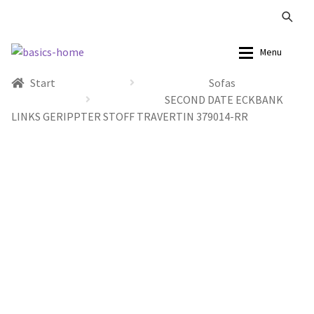
Zur
Zum
Menu
Navigation
Inhalt
Start
Sofas
springen
springen
Alle Produkte
Alle Produkte
SECOND DATE ECKBANK
LINKS GERIPPTER STOFF TRAVERTIN 379014-RR
Kataloge Landhaus
Sofas
Kataloge Massivholz
Stühle
Kataloge Trends
Tische
Summer Sale
Aufbewahrung
Accessoires
Lampen