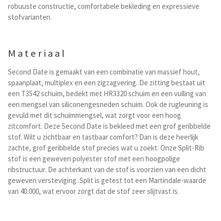
Kataloge Trends
robuuste constructie, comfortabele bekleding en expressieve
stofvarianten.
Summer Sale
Materiaal
Second Date is gemaakt van een combinatie van massief hout,
spaanplaat, multiplex en een zigzagvering. De zitting bestaat uit
een T3542 schuim, bedekt met HR3320 schuim en een vulling van
een mengsel van siliconengesneden schuim. Ook de rugleuning is
gevuld met dit schuimmengsel, wat zorgt voor een hoog
zitcomfort. Deze Second Date is bekleed met een grof geribbelde
stof. Wilt u zichtbaar en tastbaar comfort? Dan is deze heerlijk
zachte, grof geribbelde stof precies wat u zoekt. Onze Split-Rib
stof is een geweven polyester stof met een hoogpolige
ribstructuur. De achterkant van de stof is voorzien van een dicht
geweven versteviging. Split is getest tot een Martindale-waarde
van 40.000, wat ervoor zorgt dat de stof zeer slijtvast is.