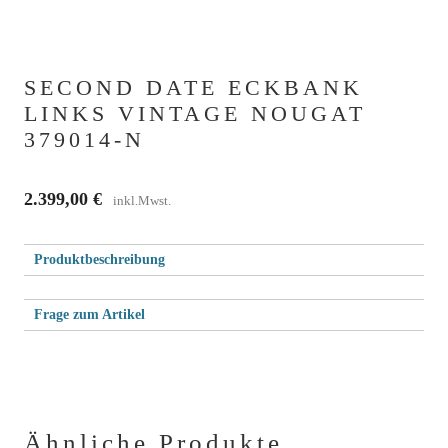
SECOND DATE ECKBANK
LINKS VINTAGE NOUGAT
379014-N
2.399,00
€
inkl.Mwst.
Produktbeschreibung
Frage zum Artikel
Bitte
Dein Name (Pflichtfeld)
lasse
dieses
Deine E-Mail-Adresse (Pflichtfeld)
Feld
Ähnliche Produkte
leer.