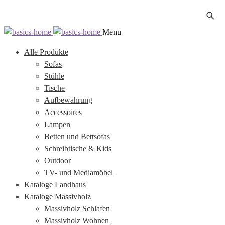
Zur
Zum
Menu
Navigation
Inhalt
Alle Produkte
springen
springen
Sofas
Stühle
Tische
Aufbewahrung
Accessoires
Lampen
Betten und Bettsofas
Schreibtische & Kids
Outdoor
TV- und Mediamöbel
Kataloge Landhaus
Kataloge Massivholz
Massivholz Schlafen
Massivholz Wohnen