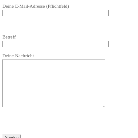
dieses
Deine E-Mail-Adresse (Pflichtfeld)
Feld
leer.
Bitte
lasse
Bitte
Betreff
dieses
lasse
Feld
dieses
Bitte
leer.
Feld
Deine Nachricht
lasse
leer.
dieses
Feld
leer.