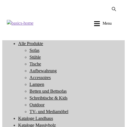
Zur
Zum
Menu
Navigation
Inhalt
springen
springen
Alle Produkte
Alle Produkte
Sofas
Sofas
Stühle
Stühle
Tische
Tische
Aufbewahrung
Aufbewahrung
Accessoires
Accessoires
Lampen
Lampen
Betten und Bettsofas
Betten und Bettsofas
Schreibtische & Kids
Schreibtische & Kids
Outdoor
Outdoor
TV- und Mediamöbel
TV- und Mediamöbel
Kataloge Landhaus
Kataloge Landhaus
Kataloge Massivholz
Kataloge Massivholz