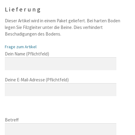
Lieferung
Dieser Artikel wird in einem Paket geliefert. Bei harten Boden
legen Sie Filzgleiter unter die Beine. Dies verhindert
Beschadigungen des Bodens.
Frage zum Artikel
B
Dein Name (Pflichtfeld)
i
t
t
Deine E-Mail-Adresse (Pflichtfeld)
e
l
a
s
B
s
i
B
e
t
i
Betreff
d
t
t
i
e
t
e