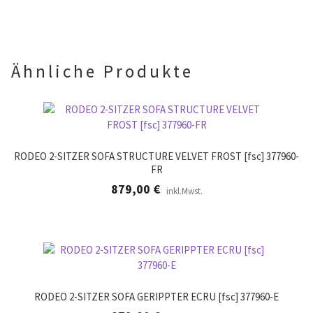
l
.
e
e
r
.
Ähnliche Produkte
RODEO 2-SITZER SOFA STRUCTURE VELVET FROST [fsc] 377960-
FR
879,00
€
inkl.Mwst.
RODEO 2-SITZER SOFA GERIPPTER ECRU [fsc] 377960-E