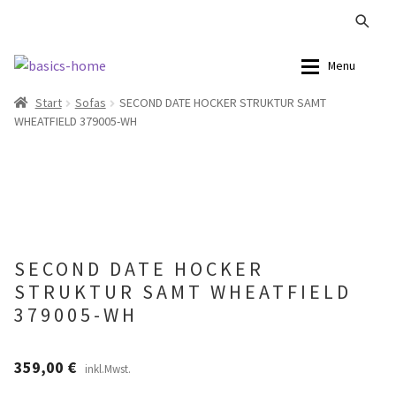
Zur
Zum
Menu
Navigation
Inhalt
Start
Sofas
SECOND DATE HOCKER STRUKTUR SAMT
springen
springen
Alle Produkte
Alle Produkte
WHEATFIELD 379005-WH
Kataloge Landhaus
Sofas
Kataloge Massivholz
Stühle
Kataloge Trends
Tische
SECOND DATE HOCKER
STRUKTUR SAMT WHEATFIELD
Summer Sale
Aufbewahrung
379005-WH
Accessoires
359,00
€
inkl.Mwst.
Lampen