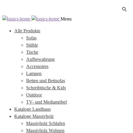
Zur
Zum
Menu
Navigation
Inhalt
Alle Produkte
springen
springen
Sofas
Stühle
Tische
Aufbewahrung
Accessoires
Lampen
Betten und Bettsofas
Schreibtische & Kids
Outdoor
TV- und Mediamöbel
Kataloge Landhaus
Kataloge Massivholz
Massivholz Schlafen
Massivholz Wohnen