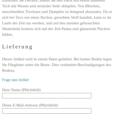
Entfernen Sie Flecken, indem Sie den Fleck mit einem sauberen
Tuch mit Wasser und neutraler Seife abtupfen. Von Bleichen,
maschinellem Trocknen und Dampfen ist dringend abzuraten. Da es
sich bei Teco um einen flachen, gewebten Stoff handelt, kann er im
Laufe der Zeit rau werden, und auf den meisten gebrauchten
Sitzmobeln konnen sich mit der Zeit Patina und glanzende Flecken
bilden.
Lieferung
Dieser Artikel wird in einem Paket geliefert. Bei harten Boden legen
Sie Filzgleiter unter die Beine. Dies verhindert Beschadigungen des
Bodens.
Frage zum Artikel
Bitte
Dein Name (Pflichtfeld)
lasse
dieses
Deine E-Mail-Adresse (Pflichtfeld)
Feld
leer.