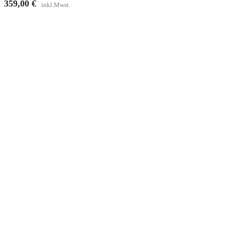
359,00
€
inkl.Mwst.