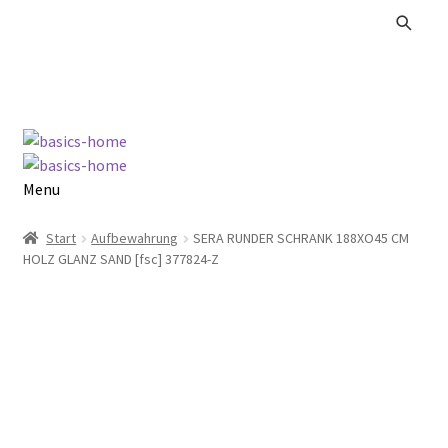
Zur
Zum
Navigation
Inhalt
springen
springen
Menu
Alle Produkte
Start
Aufbewahrung
SERA RUNDER SCHRANK 188XO45 CM
HOLZ GLANZ SAND [fsc] 377824-Z
Kataloge Landhaus
Kataloge Massivholz
Kataloge Trends
Summer Sale