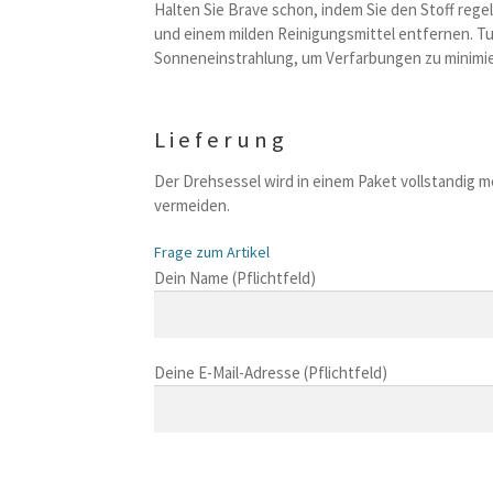
Halten Sie Brave schon, indem Sie den Stoff reg
und einem milden Reinigungsmittel entfernen. Tup
Sonneneinstrahlung, um Verfarbungen zu minimier
Lieferung
Der Drehsessel wird in einem Paket vollstandig m
vermeiden.
Frage zum Artikel
B
Dein Name (Pflichtfeld)
i
t
t
Deine E-Mail-Adresse (Pflichtfeld)
e
l
a
s
B
s
i