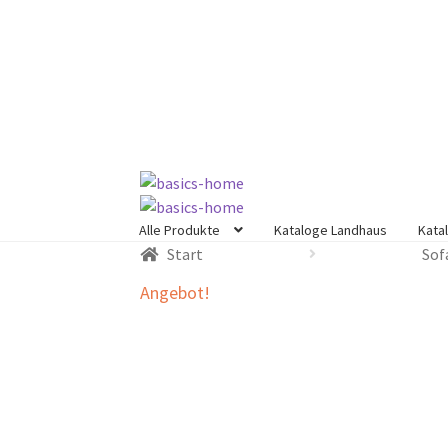
Zur
Zum
Navigation
Inhalt
springen
springen
Alle Produkte
Kataloge Landhaus
Kata
Start
Sof
Angebot!