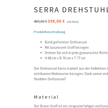
SERRA DREHSTUHL
Ursprünglicher
398,00
€
Aktueller
469,00
€
inkl.Mwst.
Preis
Preis
war:
ist:
Produktbeschreibung
469,00 €
398,00 €.
Rund geformter Drehsessel
Mit luxuriosem Stoff bezogen
Drehen Sie sich in jede gewunschte Richt
H 68 cm x B 70 cm x T 77 cm
Der Drehsessel Serra stammt aus der Kollektion d
sichtbarem Webmuster bezogen. Dank seiner erdige
flexiblen Drehsessel?
Material
Der Brave-Stoff ist ein strapazierfahiger und lux