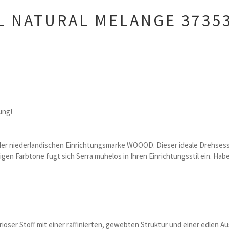
 NATURAL MELANGE 3735
ung!
er niederlandischen Einrichtungsmarke WOOOD. Dieser ideale Drehsessel
n Farbtone fugt sich Serra muhelos in Ihren Einrichtungsstil ein. Hab
urioser Stoff mit einer raffinierten, gewebten Struktur und einer edlen A