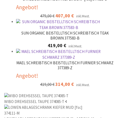
Angebot!
Ursprünglicher
407,00
€
Aktueller
479,00
€
inkl.Mwst.
Preis
Preis
war:
ist:
479,00 €
407,00 €.
SUN ORGANIC BEISTELLTISCH SCHREIBTISCH TEAK
BROWN 377583-B
419,00
€
inkl.Mwst.
MAEL SCHREIBTISCH BEISTELLTISCH FURNIER SCHWARZ
377389-Z
Angebot!
Ursprünglicher
314,00
€
Aktueller
419,00
€
inkl.Mwst.
Preis
Preis
war:
ist:
419,00 €
314,00 €.
WIBO DREHSESSEL TAUPE 374085-T