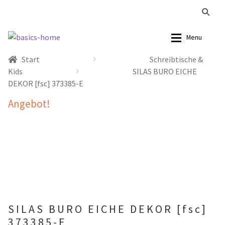
Zur
Zum
Menu
Navigation
Inhalt
Start
Schreibtische &
springen
springen
Alle Produkte
Alle Produkte
Kids
SILAS BURO EICHE
DEKOR [fsc] 373385-E
Kataloge Landhaus
Sofas
Angebot!
Kataloge Massivholz
Stühle
Kataloge Trends
Tische
Summer Sale
Aufbewahrung
Accessoires
SILAS BURO EICHE DEKOR [fsc]
373385-E
Lampen