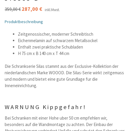
Ursprünglicher
287,00
€
Aktueller
359,00
€
inkl.Mwst.
Betten und Bettsofas
Preis
Preis
war:
ist:
Produktbeschreibung
359,00 €
287,00 €.
Schreibtische & Kids
Zeitgenossischer, moderner Schreibtisch
Eichenmelamin auf schwarzem Metallsockel
Outdoor
Enthalt zwei praktische Schubladen
H 75 cm x B 140 cm x T 44 cm
TV- und Mediamöbel
Die Schrankserie Silas stammt aus der Exclusive-Kollektion der
niederlandischen Marke WOOOD. Die Silas-Serie wirkt zeitgemass
Kataloge Landhaus
und modern und bietet eine gute Grundlage fur die
Inneneinrichtung.
Kataloge Massivholz
Massivholz Schlafen
WARNUNG Kippgefahr!
Bei Schranken mit einer Hohe uber 50 cm empfehlen wir,
Massivholz Wohnen
besonders auf die Wandmontage zu achten. Der Einbau der
Absturzsicherung verhindert Unfalle und schutzt den Schrank vor