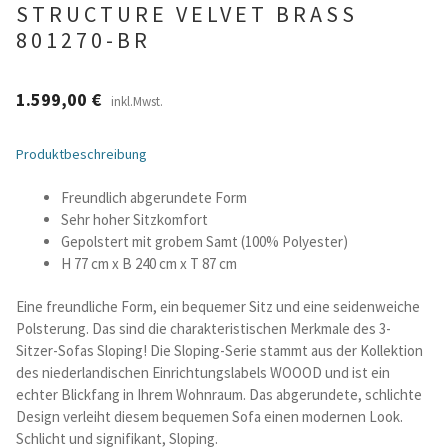
STRUCTURE VELVET BRASS
801270-BR
Betten und Bettsofas
Schreibtische & Kids
1.599,00
€
inkl.Mwst.
Outdoor
Produktbeschreibung
Freundlich abgerundete Form
TV- und Mediamöbel
Sehr hoher Sitzkomfort
Gepolstert mit grobem Samt (100% Polyester)
Kataloge Landhaus
H 77 cm x B 240 cm x T 87 cm
Kataloge Massivholz
Eine freundliche Form, ein bequemer Sitz und eine seidenweiche
Polsterung. Das sind die charakteristischen Merkmale des 3-
Sitzer-Sofas Sloping! Die Sloping-Serie stammt aus der Kollektion
Massivholz Schlafen
des niederlandischen Einrichtungslabels WOOOD und ist ein
echter Blickfang in Ihrem Wohnraum. Das abgerundete, schlichte
Massivholz Wohnen
Design verleiht diesem bequemen Sofa einen modernen Look.
Schlicht und signifikant, Sloping.