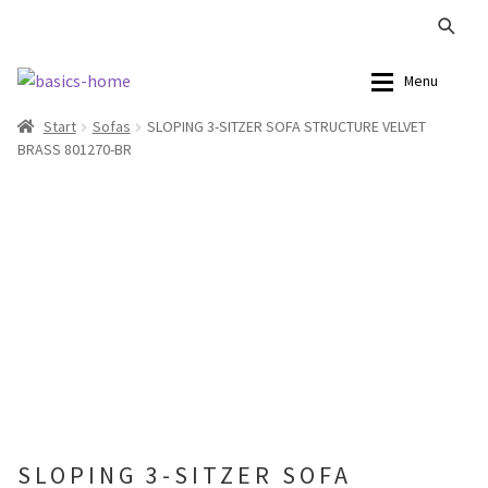
Zur
Zum
Menu
Navigation
Inhalt
Start
Sofas
SLOPING 3-SITZER SOFA STRUCTURE VELVET
springen
springen
Alle Produkte
Alle Produkte
BRASS 801270-BR
Kataloge Landhaus
Sofas
Kataloge Massivholz
Stühle
Kataloge Trends
Tische
Summer Sale
Aufbewahrung
Accessoires
SLOPING 3-SITZER SOFA
Lampen