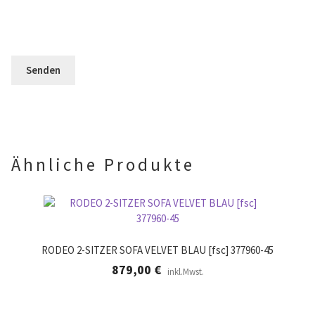
d
e
l
l
s
d
e
F
l
e
e
e
r
l
e
.
d
r
l
.
e
e
r
.
Ähnliche Produkte
RODEO 2-SITZER SOFA VELVET BLAU [fsc] 377960-45
879,00
€
inkl.Mwst.