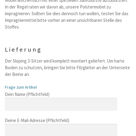
Mobel wochentlich mit einer speziellen Samtburste abzubursten.
In der Regel raten wir davon ab, unsere Polstermobel zu
impragnieren. Sollten Sie dies dennoch tun wollen, testen Sie das
Impragniermittel bitte vorher an einer unsichtbaren Stelle des
Stoffes.
Lieferung
Der Sloping 3-Sitzer wird komplett montiert geliefert. Um harte
Boden zu schutzen, bringen Sie bitte Filzgleiter an der Unterseite
der Beine an.
Frage zum Artikel
B
Dein Name (Pflichtfeld)
i
t
t
Deine E-Mail-Adresse (Pflichtfeld)
e
l
a