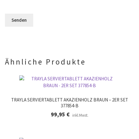
e
F
l
e
e
e
r
l
e
.
d
r
l
.
e
e
r
.
Ähnliche Produkte
TRAYLA SERVIERTABLETT AKAZIENHOLZ BRAUN – 2ER SET
377854-B
99,95
€
inkl.Mwst.