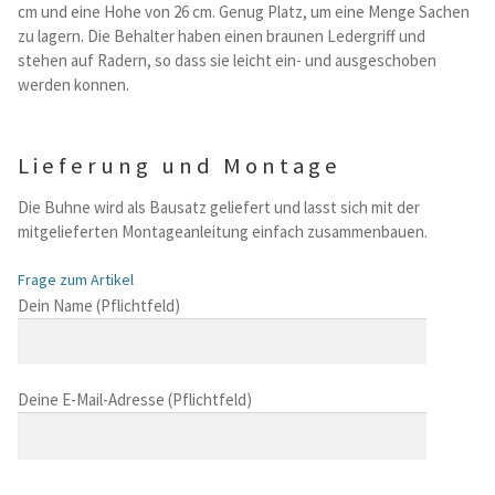
cm und eine Hohe von 26 cm. Genug Platz, um eine Menge Sachen
Kataloge Trends
zu lagern. Die Behalter haben einen braunen Ledergriff und
stehen auf Radern, so dass sie leicht ein- und ausgeschoben
Summer Sale
werden konnen.
Lieferung und Montage
Die Buhne wird als Bausatz geliefert und lasst sich mit der
mitgelieferten Montageanleitung einfach zusammenbauen.
Frage zum Artikel
B
Dein Name (Pflichtfeld)
i
t
t
Deine E-Mail-Adresse (Pflichtfeld)
e
l
a
s