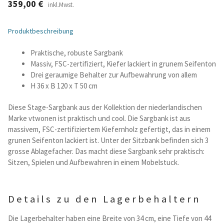
359,00
€
inkl.Mwst.
Betten und Bettsofas
Produktbeschreibung
Schreibtische & Kids
Praktische, robuste Sargbank
Massiv, FSC-zertifiziert, Kiefer lackiert in grunem Seifenton
Outdoor
Drei geraumige Behalter zur Aufbewahrung von allem
H 36 x B 120 x T 50 cm
TV- und Mediamöbel
Diese Stage-Sargbank aus der Kollektion der niederlandischen
Marke vtwonen ist praktisch und cool. Die Sargbank ist aus
Kataloge Landhaus
massivem, FSC-zertifiziertem Kiefernholz gefertigt, das in einem
grunen Seifenton lackiert ist. Unter der Sitzbank befinden sich 3
grosse Ablagefacher. Das macht diese Sargbank sehr praktisch:
Kataloge Massivholz
Sitzen, Spielen und Aufbewahren in einem Mobelstuck.
Massivholz Schlafen
Details zu den Lagerbehaltern
Massivholz Wohnen
Die Lagerbehalter haben eine Breite von 34 cm, eine Tiefe von 44