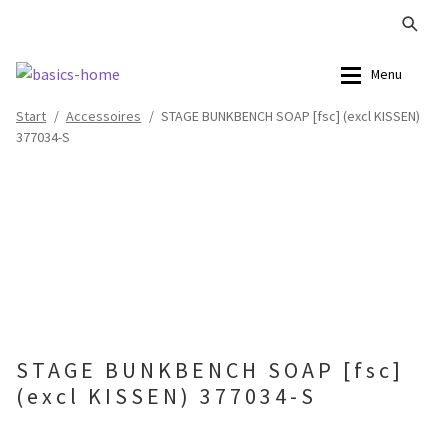
Zur
Zum
Menu
Navigation
Inhalt
Start
/
Accessoires
/
STAGE BUNKBENCH SOAP [fsc] (excl KISSEN)
springen
springen
Alle Produkte
Alle Produkte
377034-S
Kataloge Landhaus
Sofas
Kataloge Massivholz
Stühle
Kataloge Trends
Tische
Summer Sale
Aufbewahrung
STAGE BUNKBENCH SOAP [fsc]
Accessoires
(excl KISSEN) 377034-S
Lampen