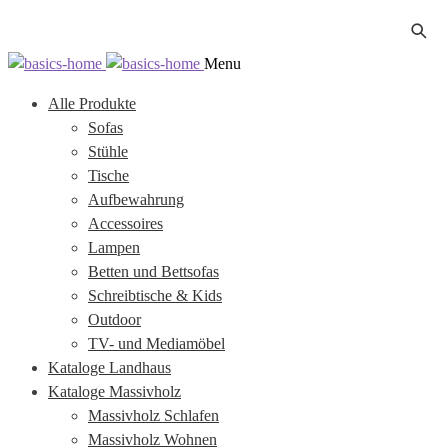
Zur
Zum
Menu
Navigation
Inhalt
Alle Produkte
springen
springen
Sofas
Stühle
Tische
Aufbewahrung
Accessoires
Lampen
Betten und Bettsofas
Schreibtische & Kids
Outdoor
TV- und Mediamöbel
Kataloge Landhaus
Kataloge Massivholz
Massivholz Schlafen
Massivholz Wohnen