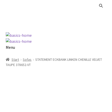
Zur
Zum
Navigation
Inhalt
springen
springen
Menu
Alle Produkte
Start
Sofas
STATEMENT ECKBANK LINKEN CHENILLE VELVET
TAUPE 378652-VT
Kataloge Landhaus
Kataloge Massivholz
Kataloge Trends
Summer Sale