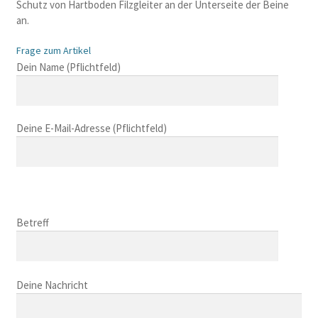
Schutz von Hartboden Filzgleiter an der Unterseite der Beine
an.
Frage zum Artikel
B
Dein Name (Pflichtfeld)
i
t
t
Deine E-Mail-Adresse (Pflichtfeld)
e
l
a
s
B
s
i
B
e
t
i
Betreff
d
t
t
i
e
t
e
l
B
e
s
a
i
Deine Nachricht
l
e
s
t
a
s
s
t
s
F