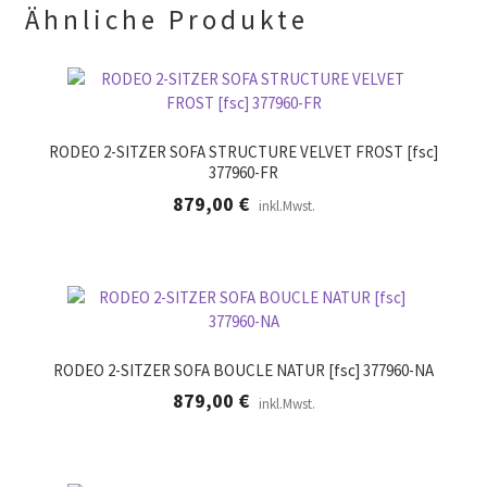
.
Ähnliche Produkte
RODEO 2-SITZER SOFA STRUCTURE VELVET FROST [fsc]
377960-FR
879,00
€
inkl.Mwst.
RODEO 2-SITZER SOFA BOUCLE NATUR [fsc] 377960-NA
879,00
€
inkl.Mwst.