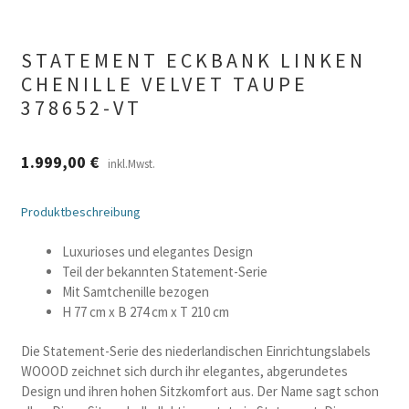
STATEMENT ECKBANK LINKEN
CHENILLE VELVET TAUPE
378652-VT
1.999,00
€
inkl.Mwst.
Produktbeschreibung
Luxurioses und elegantes Design
Teil der bekannten Statement-Serie
Mit Samtchenille bezogen
H 77 cm x B 274 cm x T 210 cm
Die Statement-Serie des niederlandischen Einrichtungslabels
WOOOD zeichnet sich durch ihr elegantes, abgerundetes
Design und ihren hohen Sitzkomfort aus. Der Name sagt schon