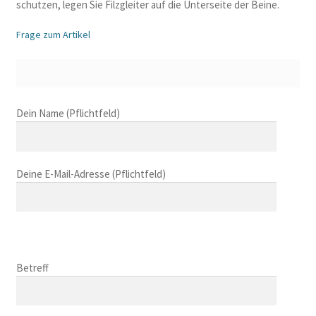
schutzen, legen Sie Filzgleiter auf die Unterseite der Beine.
Frage zum Artikel
B
Dein Name (Pflichtfeld)
i
t
t
Deine E-Mail-Adresse (Pflichtfeld)
e
l
a
s
B
s
i
B
e
t
i
Betreff
d
t
t
i
e
t
e
l
B
e
s