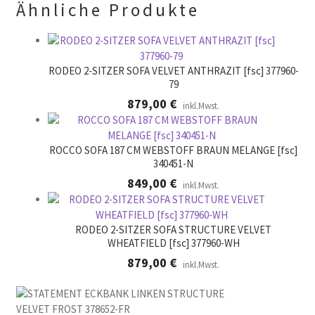
Ähnliche Produkte
e
e
r
.
RODEO 2-SITZER SOFA VELVET ANTHRAZIT [fsc] 377960-
79
879,00
€
inkl.Mwst.
ROCCO SOFA 187 CM WEBSTOFF BRAUN MELANGE [fsc]
340451-N
849,00
€
inkl.Mwst.
RODEO 2-SITZER SOFA STRUCTURE VELVET
WHEATFIELD [fsc] 377960-WH
879,00
€
inkl.Mwst.