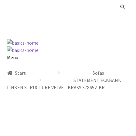
Zur
Zum
Navigation
Inhalt
springen
springen
Menu
Alle Produkte
Start
Sofas
STATEMENT ECKBANK
Kataloge Landhaus
LINKEN STRUCTURE VELVET BRASS 378652-BR
Kataloge Massivholz
Kataloge Trends
Summer Sale