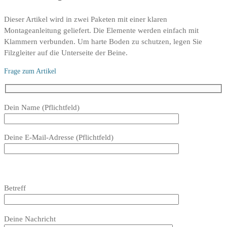
Dieser Artikel wird in zwei Paketen mit einer klaren
Montageanleitung geliefert. Die Elemente werden einfach mit
Klammern verbunden. Um harte Boden zu schutzen, legen Sie
Filzgleiter auf die Unterseite der Beine.
Frage zum Artikel
Bitte
Dein Name (Pflichtfeld)
lasse
dieses
Deine E-Mail-Adresse (Pflichtfeld)
Feld
leer.
Bitte
lasse
Bitte
Betreff
dieses
lasse
Feld
dieses
Bitte
leer.
Feld
Deine Nachricht
lasse
leer.