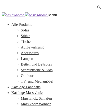
Zur
Zum
Menu
Navigation
Inhalt
Alle Produkte
springen
springen
Sofas
Stühle
Tische
Aufbewahrung
Accessoires
Lampen
Betten und Bettsofas
Schreibtische & Kids
Outdoor
TV- und Mediamöbel
Kataloge Landhaus
Kataloge Massivholz
Massivholz Schlafen
Massivholz Wohnen