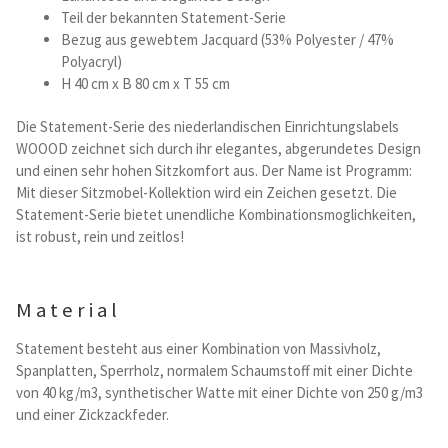
Teil der bekannten Statement-Serie
Bezug aus gewebtem Jacquard (53% Polyester / 47%
Betten und Bettsofas
Polyacryl)
H 40 cm x B 80 cm x T 55 cm
Schreibtische & Kids
Die Statement-Serie des niederlandischen Einrichtungslabels
Outdoor
WOOOD zeichnet sich durch ihr elegantes, abgerundetes Design
und einen sehr hohen Sitzkomfort aus. Der Name ist Programm:
Mit dieser Sitzmobel-Kollektion wird ein Zeichen gesetzt. Die
TV- und Mediamöbel
Statement-Serie bietet unendliche Kombinationsmoglichkeiten,
ist robust, rein und zeitlos!
Kataloge Landhaus
Kataloge Massivholz
Material
Statement besteht aus einer Kombination von Massivholz,
Massivholz Schlafen
Spanplatten, Sperrholz, normalem Schaumstoff mit einer Dichte
von 40 kg/m3, synthetischer Watte mit einer Dichte von 250 g/m3
Massivholz Wohnen
und einer Zickzackfeder.