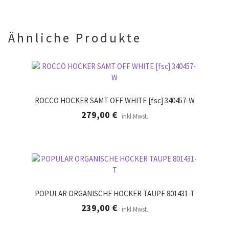
e
e
r
.
Ähnliche Produkte
ROCCO HOCKER SAMT OFF WHITE [fsc] 340457-W
279,00
€
inkl.Mwst.
POPULAR ORGANISCHE HOCKER TAUPE 801431-T
239,00
€
inkl.Mwst.