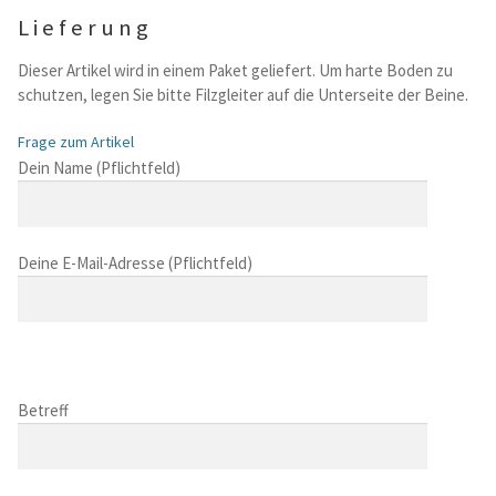
Lieferung
Dieser Artikel wird in einem Paket geliefert. Um harte Boden zu
schutzen, legen Sie bitte Filzgleiter auf die Unterseite der Beine.
Frage zum Artikel
B
Dein Name (Pflichtfeld)
i
t
t
Deine E-Mail-Adresse (Pflichtfeld)
e
l
a
s
B
s
i
B
e
t
i
Betreff
d
t
t
i
e
t
e
l
B
e
s