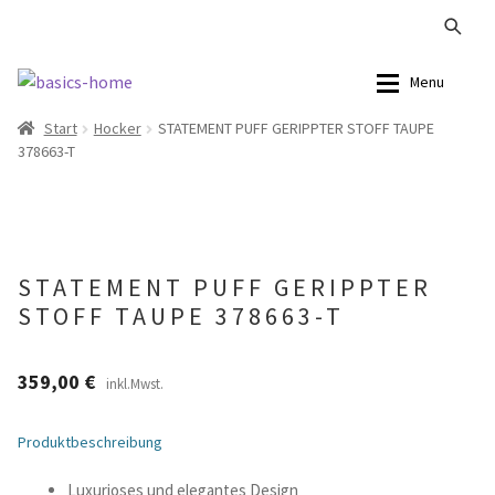
Zur
Zum
Menu
Navigation
Inhalt
Start
Hocker
STATEMENT PUFF GERIPPTER STOFF TAUPE
springen
springen
Alle Produkte
Alle Produkte
378663-T
Kataloge Landhaus
Sofas
Kataloge Massivholz
Stühle
STATEMENT PUFF GERIPPTER
STOFF TAUPE 378663-T
Kataloge Trends
Tische
Summer Sale
Aufbewahrung
359,00
€
inkl.Mwst.
Accessoires
Produktbeschreibung
Lampen
Luxurioses und elegantes Design