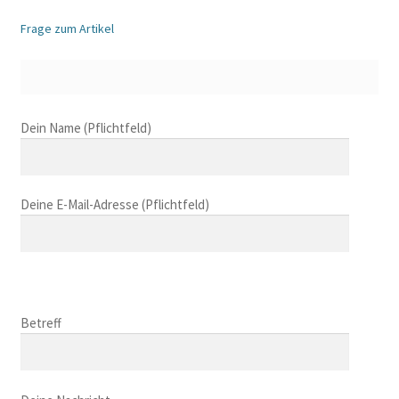
Frage zum Artikel
B
Dein Name (Pflichtfeld)
i
t
t
Deine E-Mail-Adresse (Pflichtfeld)
e
l
a
s
B
s
i
B
e
t
i
Betreff
d
t
t
i
e
t
e
l
B
e
s
a