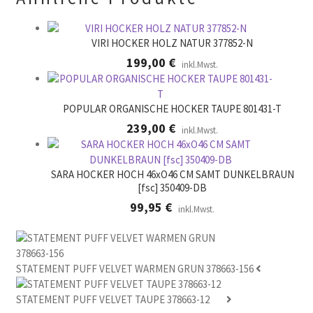
e
r
.
VIRI HOCKER HOLZ NATUR 377852-N
199,00
€
inkl.Mwst.
POPULAR ORGANISCHE HOCKER TAUPE 801431-T
239,00
€
inkl.Mwst.
SARA HOCKER HOCH 46xO46 CM SAMT DUNKELBRAUN
[fsc] 350409-DB
99,95
€
inkl.Mwst.
STATEMENT PUFF VELVET WARMEN GRUN 378663-156
STATEMENT PUFF VELVET TAUPE 378663-12