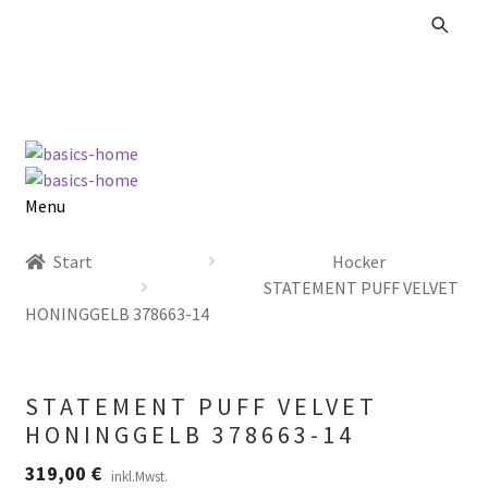
Zur
Zum
Navigation
Inhalt
springen
springen
Menu
Alle Produkte
Start
Hocker
STATEMENT PUFF VELVET
Kataloge Landhaus
HONINGGELB 378663-14
Kataloge Massivholz
STATEMENT PUFF VELVET
Kataloge Trends
HONINGGELB 378663-14
319,00
€
Summer Sale
inkl.Mwst.