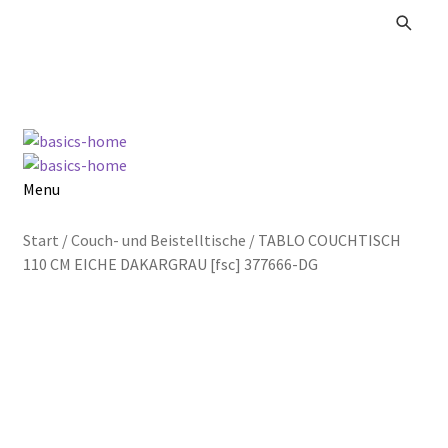
Zur
Zum
Navigation
Inhalt
springen
springen
Menu
Alle Produkte
Start
/
Couch- und Beistelltische
/
TABLO COUCHTISCH
110 CM EICHE DAKARGRAU [fsc] 377666-DG
Kataloge Landhaus
Kataloge Massivholz
Kataloge Trends
Summer Sale