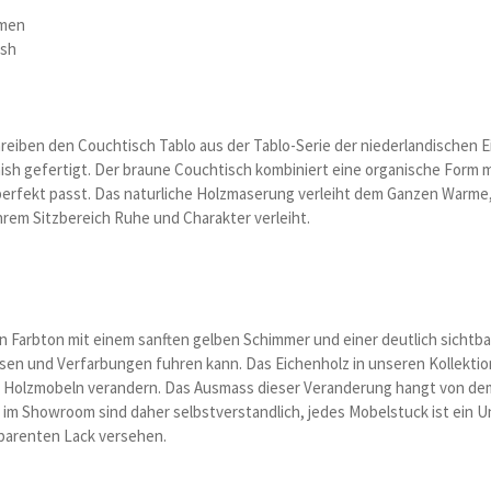
rmen
ish
chreiben den Couchtisch Tablo aus der Tablo-Serie der niederlandische
ish gefertigt. Der braune Couchtisch kombiniert eine organische Form 
perfekt passt. Das naturliche Holzmaserung verleiht dem Ganzen Warme,
Ihrem Sitzbereich Ruhe und Charakter verleiht.
en Farbton mit einem sanften gelben Schimmer und einer deutlich sichtb
sen und Verfarbungen fuhren kann. Das Eichenholz in unseren Kollektione
 Holzmobeln verandern. Das Ausmass dieser Veranderung hangt von dem
 Showroom sind daher selbstverstandlich, jedes Mobelstuck ist ein Unik
sparenten Lack versehen.