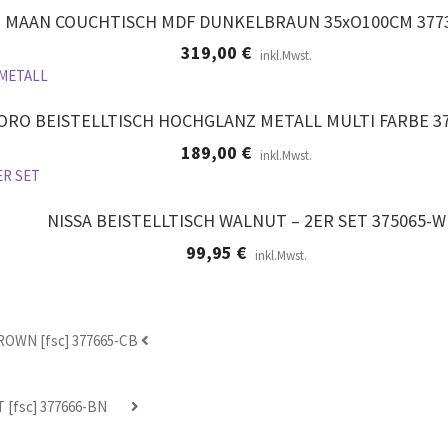
MAAN COUCHTISCH MDF DUNKELBRAUN 35xO100CM 377
319,00
€
inkl.Mwst.
ORO BEISTELLTISCH HOCHGLANZ METALL MULTI FARBE 3
189,00
€
inkl.Mwst.
NISSA BEISTELLTISCH WALNUT – 2ER SET 375065-W
99,95
€
inkl.Mwst.
OWN [fsc] 377665-CB
[fsc] 377666-BN