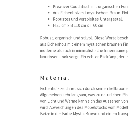
Kreativer Couchtisch mit organischen Fo
Aus Eichenholz mit mystischem Braun-Fin
Robustes und verspieltes Untergestell
H 35 cm x B 110 cm x T 60 cm
Robust, organisch und stilvoll. Diese Worte bes
aus Eichenholz mit einem mystischen braunen Fin
moderne als auch in minimalistische Innenraume 
luxuriosen Look sorgt. Ein echter Blickfang, der 
Material
Eichenholz zeichnet sich durch seinen hellbraun
Allgemeinen sehr langsam, was zu naturlichen Ris
von Licht und Warme kann sich das Aussehen von
wird. Abweichungen des Mobelstucks vom Modell im
Beize in der Farbe Mystic Brown und einem tran