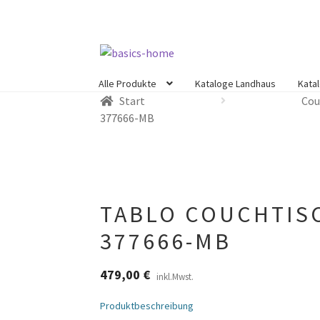
Zur
Zum
Navigation
Inhalt
Alle Produkte
Kataloge Landhaus
Kata
springen
springen
Start
Cou
377666-MB
TABLO COUCHTISC
377666-MB
479,00
€
inkl.Mwst.
Produktbeschreibung