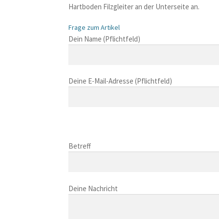
Hartboden Filzgleiter an der Unterseite an.
Frage zum Artikel
B
Dein Name (Pflichtfeld)
i
t
t
Deine E-Mail-Adresse (Pflichtfeld)
e
l
a
s
B
s
i
B
e
t
i
Betreff
d
t
t
i
e
t
e
l
B
e
s
a
i
Deine Nachricht
l
e
s
t
a
s
s
t
s
F