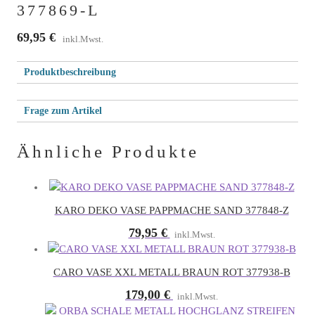
377869-L
69,95
€
inkl.Mwst.
Produktbeschreibung
Frage zum Artikel
Bitte
Dein Name (Pflichtfeld)
Ähnliche Produkte
lasse
dieses
Deine E-Mail-Adresse (Pflichtfeld)
Feld
leer.
KARO DEKO VASE PAPPMACHE SAND 377848-Z
Bitte
79,95
€
inkl.Mwst.
lasse
Bitte
Betreff
dieses
lasse
Feld
CARO VASE XXL METALL BRAUN ROT 377938-B
dieses
Bitte
leer.
Feld
179,00
€
Deine Nachricht
inkl.Mwst.
lasse
leer.