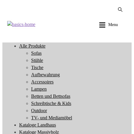
Zur
Zum
Menu
Navigation
Inhalt
springen
springen
Alle Produkte
Alle Produkte
Sofas
Sofas
Stühle
Stühle
Tische
Tische
Aufbewahrung
Aufbewahrung
Accessoires
Accessoires
Lampen
Lampen
Betten und Bettsofas
Betten und Bettsofas
Schreibtische & Kids
Schreibtische & Kids
Outdoor
Outdoor
TV- und Mediamöbel
TV- und Mediamöbel
Kataloge Landhaus
Kataloge Landhaus
Kataloge Massivholz
Kataloge Massivholz