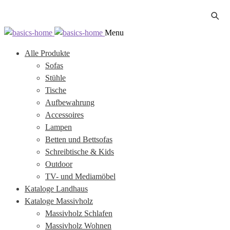
Zur
Zum
Menu
Navigation
Inhalt
Alle Produkte
springen
springen
Sofas
Stühle
Tische
Aufbewahrung
Accessoires
Lampen
Betten und Bettsofas
Schreibtische & Kids
Outdoor
TV- und Mediamöbel
Kataloge Landhaus
Kataloge Massivholz
Massivholz Schlafen
Massivholz Wohnen