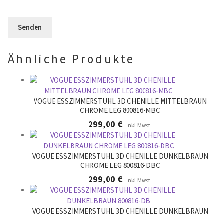
e
F
l
e
e
e
r
l
e
.
d
r
l
.
Ähnliche Produkte
e
e
r
.
VOGUE ESSZIMMERSTUHL 3D CHENILLE MITTELBRAUN
CHROME LEG 800816-MBC
299,00
€
inkl.Mwst.
VOGUE ESSZIMMERSTUHL 3D CHENILLE DUNKELBRAUN
CHROME LEG 800816-DBC
299,00
€
inkl.Mwst.
VOGUE ESSZIMMERSTUHL 3D CHENILLE DUNKELBRAUN