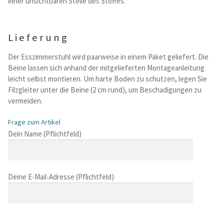
einer unsichtbaren Stelle des Stoffes.
Lieferung
Der Esszimmerstuhl wird paarweise in einem Paket geliefert. Die
Beine lassen sich anhand der mitgelieferten Montageanleitung
leicht selbst montieren. Um harte Boden zu schutzen, legen Sie
Filzgleiter unter die Beine (2 cm rund), um Beschadigungen zu
vermeiden.
Frage zum Artikel
B
Dein Name (Pflichtfeld)
i
t
t
Deine E-Mail-Adresse (Pflichtfeld)
e
l
a
s
B
s