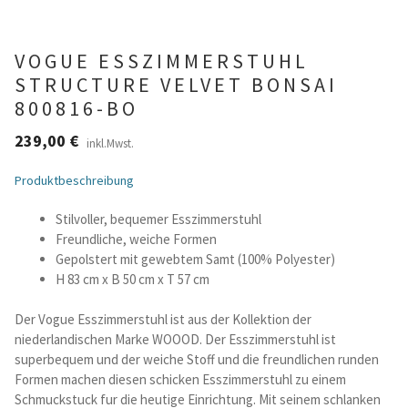
Betten und Bettsofas
VOGUE ESSZIMMERSTUHL
STRUCTURE VELVET BONSAI
Schreibtische & Kids
800816-BO
Outdoor
239,00
€
inkl.Mwst.
Produktbeschreibung
TV- und Mediamöbel
Stilvoller, bequemer Esszimmerstuhl
Kataloge Landhaus
Freundliche, weiche Formen
Gepolstert mit gewebtem Samt (100% Polyester)
Kataloge Massivholz
H 83 cm x B 50 cm x T 57 cm
Der Vogue Esszimmerstuhl ist aus der Kollektion der
Massivholz Schlafen
niederlandischen Marke WOOOD. Der Esszimmerstuhl ist
superbequem und der weiche Stoff und die freundlichen runden
Massivholz Wohnen
Formen machen diesen schicken Esszimmerstuhl zu einem
Schmuckstuck fur die heutige Einrichtung. Mit seinem schlanken