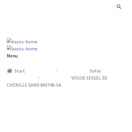
Zur
Zum
Navigation
Inhalt
springen
springen
Menu
Alle Produkte
Start
Sofas
VOGUE SESSEL 3D
Kataloge Landhaus
CHENILLE SAND 800748-SA
Kataloge Massivholz
Kataloge Trends
Summer Sale