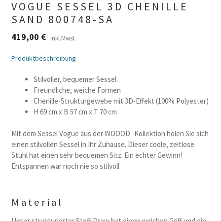
VOGUE SESSEL 3D CHENILLE
SAND 800748-SA
419,00
€
inkl.Mwst.
Produktbeschreibung
Stilvoller, bequemer Sessel
Freundliche, weiche Formen
Chenille-Strukturgewebe mit 3D-Effekt (100% Polyester)
H 69 cm x B 57 cm x T 70 cm
Mit dem Sessel Vogue aus der WOOOD -Kollektion holen Sie sich
einen stilvollen Sessel in Ihr Zuhause. Dieser coole, zeitlose
Stuhl hat einen sehr bequemen Sitz. Ein echter Gewinn!
Entspannen war noch nie so stilvoll.
Material
Unser strukturierter Stoff Drew hat einen weichen Griff und ein