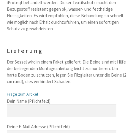
iProteqt behandelt werden. Dieser Textilschutz macht den
Bezugsstoff resistent gegen ol-, wasser- und fetthaltige
Flussigkeiten. Es wird empfohlen, diese Behandlung so schnell
wie moglich nach Erhalt durchzufuhren, um einen sofortigen
Schutz zu gewahrleisten.
Lieferung
Der Sessel wird in einem Paket geliefert. Die Beine sind mit Hilfe
der beiliegenden Montageanleitung leicht zu montieren. Um
harte Boden zu schutzen, legen Sie Filzgleiter unter die Beine (2
cm rund), dies verhindert Schaden.
Frage zum Artikel
B
Dein Name (Pflichtfeld)
i
t
t
Deine E-Mail-Adresse (Pflichtfeld)
e