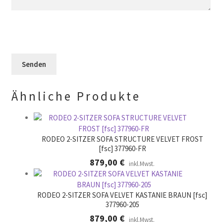
l
s
e
d
e
l
l
s
d
e
F
l
e
e
e
r
l
e
.
d
r
l
.
Ähnliche Produkte
e
e
r
.
RODEO 2-SITZER SOFA STRUCTURE VELVET FROST
[fsc] 377960-FR
879,00
€
inkl.Mwst.
RODEO 2-SITZER SOFA VELVET KASTANIE BRAUN [fsc]
377960-205
879,00
€
inkl.Mwst.