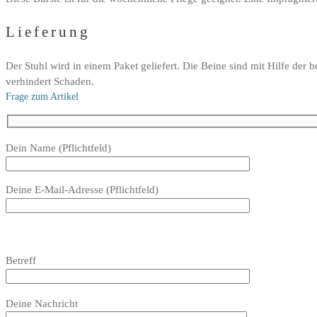
Lieferung
Der Stuhl wird in einem Paket geliefert. Die Beine sind mit Hilfe der 
verhindert Schaden.
Frage zum Artikel
Bitte
Dein Name (Pflichtfeld)
lasse
dieses
Deine E-Mail-Adresse (Pflichtfeld)
Feld
leer.
Bitte
lasse
Bitte
Betreff
dieses
lasse
Feld
dieses
Bitte
leer.
Feld
Deine Nachricht
lasse
leer.