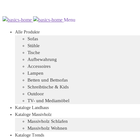
Zur
Zum
Menu
Navigation
Inhalt
Alle Produkte
springen
springen
Sofas
Stühle
Tische
Aufbewahrung
Accessoires
Lampen
Betten und Bettsofas
Schreibtische & Kids
Outdoor
TV- und Mediamöbel
Kataloge Landhaus
Kataloge Massivholz
Massivholz Schlafen
Massivholz Wohnen
Kataloge Trends