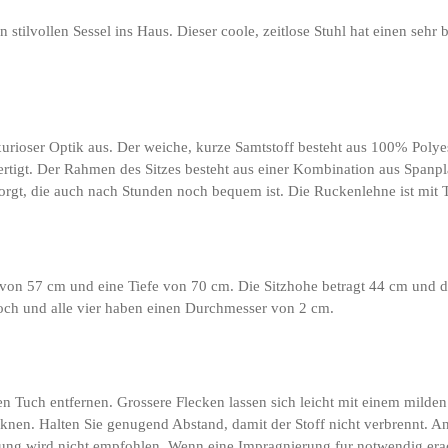
tilvollen Sessel ins Haus. Dieser coole, zeitlose Stuhl hat einen seh
urioser Optik aus. Der weiche, kurze Samtstoff besteht aus 100% Polye
ertigt. Der Rahmen des Sitzes besteht aus einer Kombination aus Spanpl
n sorgt, die auch nach Stunden noch bequem ist. Die Ruckenlehne ist mit
on 57 cm und eine Tiefe von 70 cm. Die Sitzhohe betragt 44 cm und die 
och und alle vier haben einen Durchmesser von 2 cm.
en Tuch entfernen. Grossere Flecken lassen sich leicht mit einem mild
cknen. Halten Sie genugend Abstand, damit der Stoff nicht verbrennt. An
erung wird nicht empfohlen. Wenn eine Impragnierung fur notwendig erac