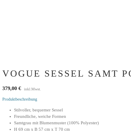
VOGUE SESSEL SAMT PO
379,00
€
inkl.Mwst.
Produktbeschreibung
Stilvoller, bequemer Sessel
Freundliche, weiche Formen
Samtgrau mit Blumenmuster (100% Polyester)
H 69 cm x B 57 cm x T 70 cm