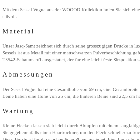
Mit dem Sessel Vogue aus der WOOOD Kollektion holen Sie sich einen s
stilvoll.
Material
Unser Jasq-Samt zeichnet sich durch seine grosszugigen Drucke in lux
Sessels ist aus Metall mit einer mattschwarzen Pulverbeschichtung gef
T3542-Schaumstoff ausgestattet, der fur eine leicht feste Sitzpositio
Abmessungen
Der Sessel Vogue hat eine Gesamthohe von 69 cm, eine Gesamtbreite v
Beine haben eine Hohe von 25 cm, die hinteren Beine sind 22,5 cm h
Wartung
Kleine Flecken lassen sich leicht durch Abtupfen mit einem saugfahig
Sie gegebenenfalls einen Haartrockner, um den Fleck schneller zu tro
Diese Burste ist fur die wochentliche Pflege geeignet. Eine Impragni