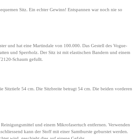
r bequemen Sitz. Ein echter Gewinn! Entspannen war noch nie so
ster und hat eine Martindale von 100.000. Das Gestell des Vogue-
atten und Sperrholz. Der Sitz ist mit elastischen Bandern und einem
 T2120-Schaum gefullt.
Sitztiefe 54 cm. Die Sitzbreite betragt 54 cm. Die beiden vorderen
en Reinigungsmittel und einem Mikrofasertuch entfernen. Verwenden
schliessend kann der Stoff mit einer Samtburste geburstet werden.
htet wird, geschieht dies auf eigene Gefahr.