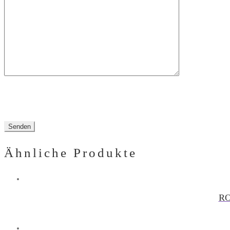
dieses
Feld
leer.
Ähnliche Produkte
RO