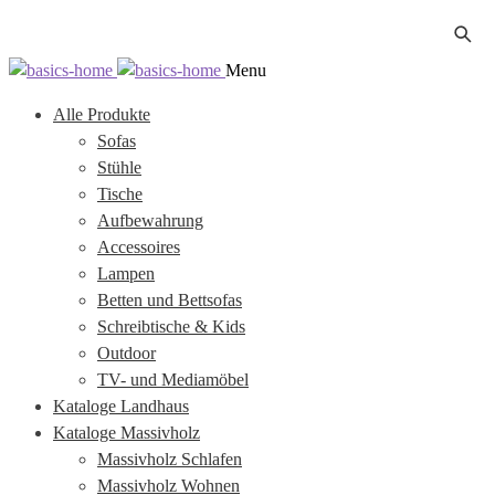
Zur
Zum
Menu
Navigation
Inhalt
Alle Produkte
springen
springen
Sofas
Stühle
Tische
Aufbewahrung
Accessoires
Lampen
Betten und Bettsofas
Schreibtische & Kids
Outdoor
TV- und Mediamöbel
Kataloge Landhaus
Kataloge Massivholz
Massivholz Schlafen
Massivholz Wohnen