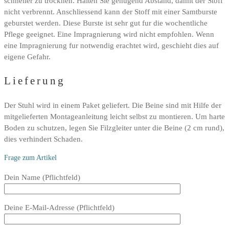
schneller zu trocknen. Halten Sie genugend Abstand, damit der Stoff
nicht verbrennt. Anschliessend kann der Stoff mit einer Samtburste
geburstet werden. Diese Burste ist sehr gut fur die wochentliche
Pflege geeignet. Eine Impragnierung wird nicht empfohlen. Wenn
eine Impragnierung fur notwendig erachtet wird, geschieht dies auf
eigene Gefahr.
Lieferung
Der Stuhl wird in einem Paket geliefert. Die Beine sind mit Hilfe der
mitgelieferten Montageanleitung leicht selbst zu montieren. Um harte
Boden zu schutzen, legen Sie Filzgleiter unter die Beine (2 cm rund),
dies verhindert Schaden.
Frage zum Artikel
Bitte
Dein Name (Pflichtfeld)
lasse
dieses
Deine E-Mail-Adresse (Pflichtfeld)
Feld
leer.