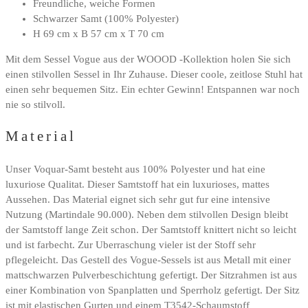
Freundliche, weiche Formen
Schwarzer Samt (100% Polyester)
H 69 cm x B 57 cm x T 70 cm
Mit dem Sessel Vogue aus der WOOOD -Kollektion holen Sie sich
einen stilvollen Sessel in Ihr Zuhause. Dieser coole, zeitlose Stuhl hat
einen sehr bequemen Sitz. Ein echter Gewinn! Entspannen war noch
nie so stilvoll.
Material
Unser Voquar-Samt besteht aus 100% Polyester und hat eine
luxuriose Qualitat. Dieser Samtstoff hat ein luxurioses, mattes
Aussehen. Das Material eignet sich sehr gut fur eine intensive
Nutzung (Martindale 90.000). Neben dem stilvollen Design bleibt
der Samtstoff lange Zeit schon. Der Samtstoff knittert nicht so leicht
und ist farbecht. Zur Uberraschung vieler ist der Stoff sehr
pflegeleicht. Das Gestell des Vogue-Sessels ist aus Metall mit einer
mattschwarzen Pulverbeschichtung gefertigt. Der Sitzrahmen ist aus
einer Kombination von Spanplatten und Sperrholz gefertigt. Der Sitz
ist mit elastischen Gurten und einem T3542-Schaumstoff