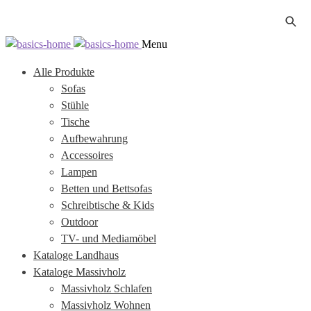
Zur
Zum
Menu
Navigation
Inhalt
Alle Produkte
springen
springen
Sofas
Stühle
Tische
Aufbewahrung
Accessoires
Lampen
Betten und Bettsofas
Schreibtische & Kids
Outdoor
TV- und Mediamöbel
Kataloge Landhaus
Kataloge Massivholz
Massivholz Schlafen
Massivholz Wohnen